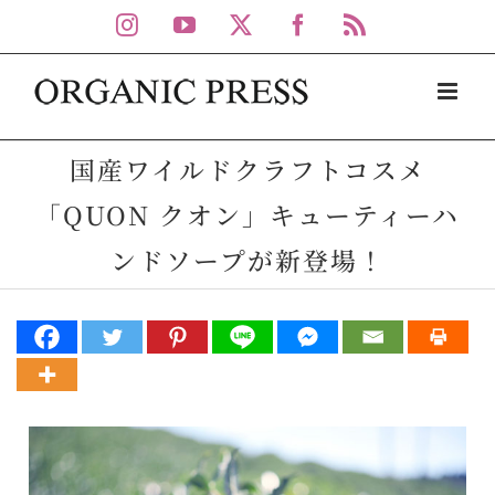
Skip
Instagram
YouTube
X
Facebook
Rss
to
content
国産ワイルドクラフトコスメ
「QUON クオン」キューティーハ
ンドソープが新登場！