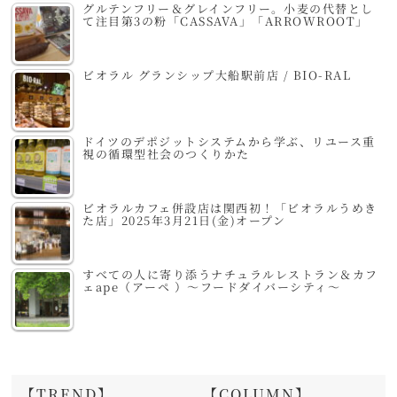
グルテンフリー＆グレインフリー。小麦の代替とし
て注目第3の粉「CASSAVA」「ARROWROOT」
ビオラル グランシップ大船駅前店 / BIO-RAL
ドイツのデポジットシステムから学ぶ、リユース重
視の循環型社会のつくりかた
ビオラルカフェ併設店は関西初！「ビオラルうめき
た店」2025年3月21日(金)オープン
すべての人に寄り添うナチュラルレストラン＆カフ
ェape（アーペ ）～フードダイバーシティ～
【TREND】
【COLUMN】