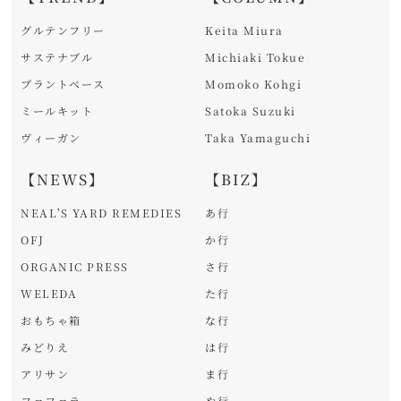
グルテンフリー
Keita Miura
サステナブル
Michiaki Tokue
プラントベース
Momoko Kohgi
ミールキット
Satoka Suzuki
ヴィーガン
Taka Yamaguchi
【NEWS】
【BIZ】
NEAL'S YARD REMEDIES
あ行
OFJ
か行
ORGANIC PRESS
さ行
WELEDA
た行
おもちゃ箱
な行
みどりえ
は行
アリサン
ま行
ファファラ
や行