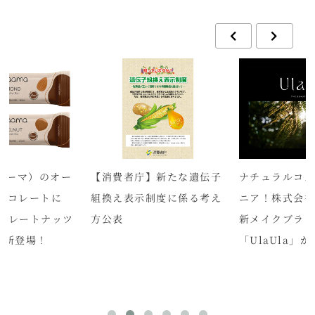
（マーマ）のオー
【消費者庁】新たな遺伝子
ナチュラルコ
ョコレートに
組換え表示制度に係る考え
ニア！株式会
コレートナッツ
方公表
新メイクブラ
が新登場！
「UlaUla」