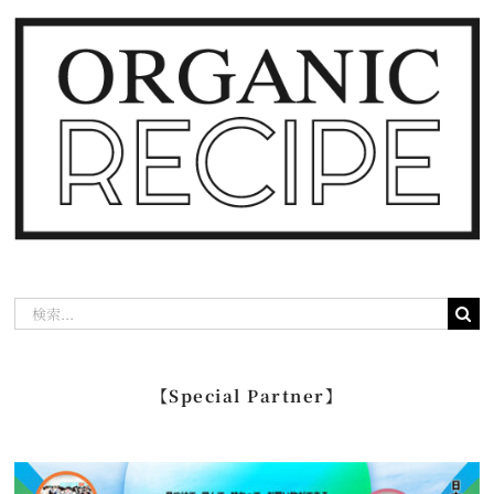
検
索
…
【Special Partner】