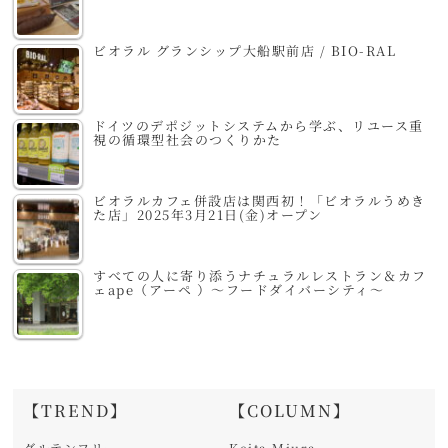
ビオラル グランシップ大船駅前店 / BIO-RAL
ドイツのデポジットシステムから学ぶ、リユース重
視の循環型社会のつくりかた
ビオラルカフェ併設店は関西初！「ビオラルうめき
た店」2025年3月21日(金)オープン
すべての人に寄り添うナチュラルレストラン＆カフ
ェape（アーペ ）～フードダイバーシティ～
【TREND】
【COLUMN】
グルテンフリー
Keita Miura