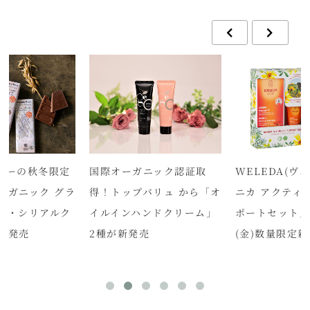
リーの秋冬限定
国際オーガニック認証取
WELEDA(ヴ
ーガニック グラ
得！トップバリュ から「オ
ニカ アクティ
ツ・シリアルク
イルインハンドクリーム」
ポートセット」
新発売
2種が新発売
(金)数量限定