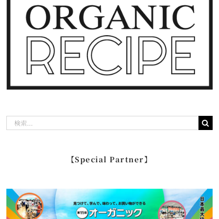
検
索
…
【Special Partner】