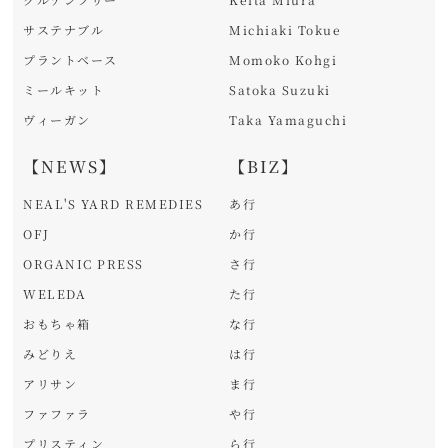
サステナブル
Michiaki Tokue
プラントベース
Momoko Kohgi
ミールキット
Satoka Suzuki
ヴィーガン
Taka Yamaguchi
【NEWS】
【BIZ】
NEAL'S YARD REMEDIES
あ行
OFJ
か行
ORGANIC PRESS
さ行
WELEDA
た行
おもちゃ箱
な行
みどりえ
は行
アリサン
ま行
ファファラ
や行
プリスティン
ら行