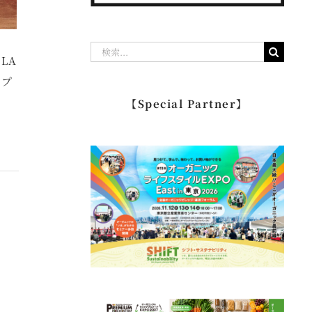
検
LA
索
！プ
…
【Special Partner】