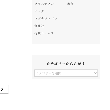
プリスティン
わ行
ミトク
ロゴナジャパン
創健社
行政ニュース
カテゴリーからさがす
カ
テ
ゴ
リ
ー
か