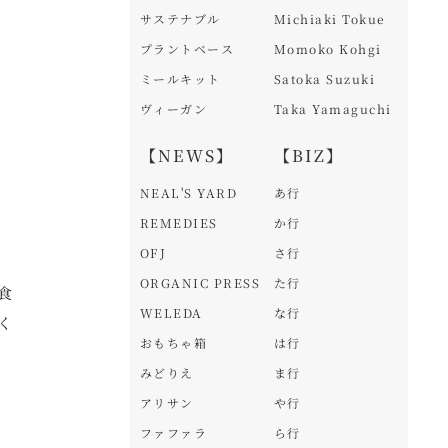
サステナブル
Michiaki Tokue
プラントベース
Momoko Kohgi
ミールキット
Satoka Suzuki
ヴィーガン
Taka Yamaguchi
【NEWS】
【BIZ】
NEAL'S YARD
あ行
REMEDIES
か行
OFJ
さ行
ORGANIC PRESS
た行
食
WELEDA
な行
く
おもちゃ箱
は行
。
みどりえ
ま行
アリサン
や行
ファファラ
ら行