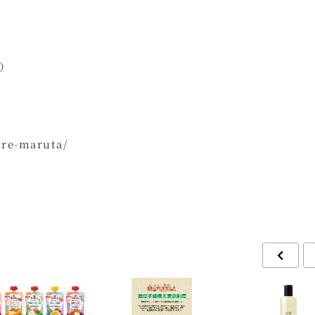
）
ure-maruta/