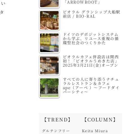
「ARROWROOT」
しい
ビオラル グランシップ大船駅
タ
前店 / BIO-RAL
ドイツのデポジットシステム
から学ぶ、リユース重視の循
環型社会のつくりかた
ビオラルカフェ併設店は関西
初！「ビオラルうめきた店」
2025年3月21日(金)オープン
すべての人に寄り添うナチュ
ラルレストラン＆カフェ
ape（アーペ ）～フードダイ
バーシティ～
【TREND】
【COLUMN】
グルテンフリー
Keita Miura