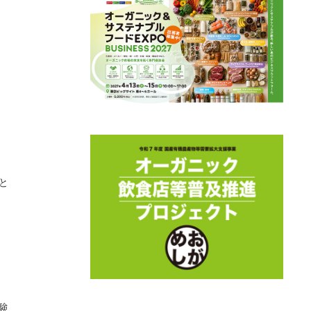
。
と
験