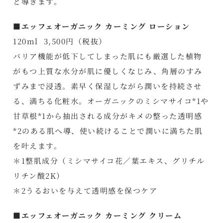
と導きます。
■エッフェオーガニック カーミング ローション
120ml 3,500円（税抜）
バリア機能が低下してしまった肌にも厳選した植物
がもつ上質な水分が肌に優しくなじみ、角層のすみ
ずみまで浸透。素早く保湿しながら潤いを持続させ
る、満ちる化粧水。オーガニックのミシマサイコ*1や
甘草根*1から抽出される成分がキメの整った透明感
*2のある肌へ導、使い続けることで潤いに満ちた肌
を叶えます。
＊1整肌成分（ミシマサイコ花／葉エキス、グリチル
リチン酸2K）
＊2うるおいを与えて透明感を保つケア
■エッフェオーガニック カーミング クリーム