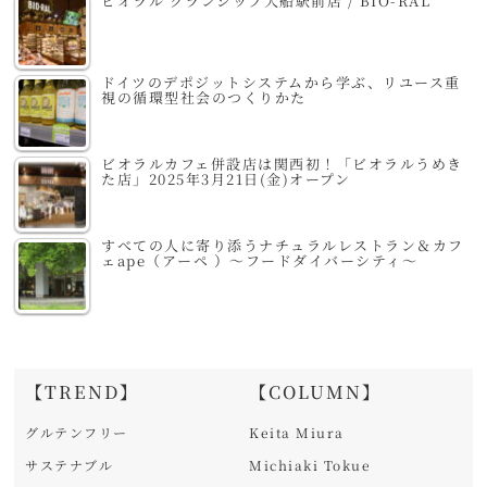
ビオラル グランシップ大船駅前店 / BIO-RAL
ドイツのデポジットシステムから学ぶ、リユース重
視の循環型社会のつくりかた
ビオラルカフェ併設店は関西初！「ビオラルうめき
た店」2025年3月21日(金)オープン
すべての人に寄り添うナチュラルレストラン＆カフ
ェape（アーペ ）～フードダイバーシティ～
【TREND】
【COLUMN】
グルテンフリー
Keita Miura
サステナブル
Michiaki Tokue