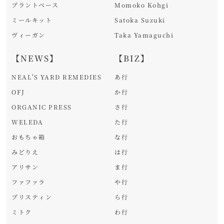
プラントベース
Momoko Kohgi
ミールキット
Satoka Suzuki
ヴィーガン
Taka Yamaguchi
【NEWS】
【BIZ】
NEAL'S YARD REMEDIES
あ行
OFJ
か行
ORGANIC PRESS
さ行
WELEDA
た行
おもちゃ箱
な行
みどりえ
は行
アリサン
ま行
ファファラ
や行
プリスティン
ら行
ミトク
わ行