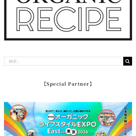
検
索
…
【Special Partner】