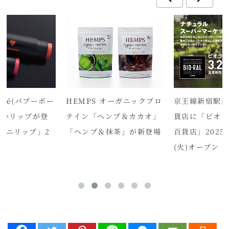
auté(バブーボー
HEMPS オーガニックプロ
京王線新宿駅
しいリップが登
テイン「ヘンプ＆カカオ」
貨店に「ビオ
ベニリップ」2
「ヘンプ＆抹茶」が新登場
百貨店」2025
(火)オープン