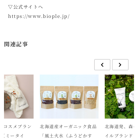
▽公式サイトへ
https://www.biople.jp/
関連記事
クコスメブラン
北海道産オーガニック食品
北海道発、森の
E（ミータイ
「風土火水（ふうどかす
イルブランド「N