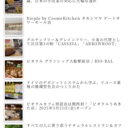
識。日本の小売業の対応に大幅な遅れ
Biople by CosmeKitchen タカシマヤ ゲートタ
ワーモール店
グルテンフリー＆グレインフリー。小麦の代替とし
て注目第3の粉「CASSAVA」「ARROWROOT」
ビオラル グランシップ大船駅前店 / BIO-RAL
ドイツのデポジットシステムから学ぶ、リユース重
視の循環型社会のつくりかた
ビオラルカフェ併設店は関西初！「ビオラルうめき
た店」2025年3月21日(金)オープン
すべての人に寄り添うナチュラルレストラン＆カフ