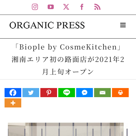
Skip
Instagram
YouTube
X
Facebook
Rss
to
content
「Biople by CosmeKitchen」
湘南エリア初の路面店が2021年2
月上旬オープン