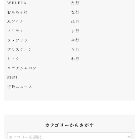
WELEDA
た行
おもちゃ箱
な行
みどりえ
は行
アリサン
ま行
ファファラ
や行
プリスティン
ら行
ミトク
わ行
ロゴナジャパン
創健社
行政ニュース
カテゴリーからさがす
カ