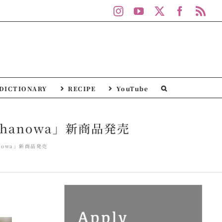
Instagram
YouTube
X
Facebo
Rs
DICTIONARY
RECIPE
YouTube
anowa」新商品発売
owa」新商品発売