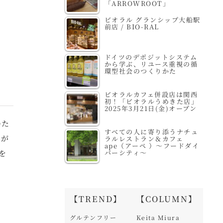
「ARROWROOT」
ビオラル グランシップ大船駅
前店 / BIO-RAL
ドイツのデポジットシステム
から学ぶ、リユース重視の循
環型社会のつくりかた
ビオラルカフェ併設店は関西
初！「ビオラルうめきた店」
2025年3月21日(金)オープン
のた
すべての人に寄り添うナチュ
自が
ラルレストラン＆カフェ
ape（アーペ ）～フードダイ
バーシティ～
を
【TREND】
【COLUMN】
グルテンフリー
Keita Miura