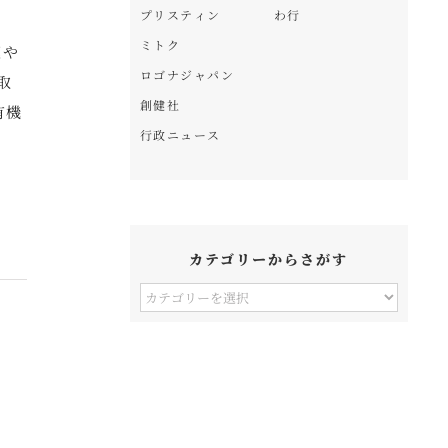
プリスティン
わ行
ミトク
薬や
ロゴナジャパン
取
創健社
有機
行政ニュース
カテゴリーからさがす
カ
テ
ゴ
リ
ー
か