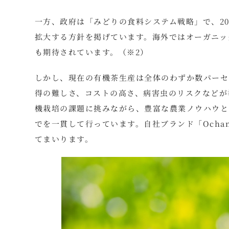
一方、政府は「みどりの食料システム戦略」で、205
拡大する方針を掲げています。海外ではオーガニッ
も期待されています。（※2）
しかし、現在の有機茶生産は全体のわずか数パーセ
得の難しさ、コストの高さ、病害虫のリスクなどが挙
機栽培の課題に挑みながら、豊富な農業ノウハウと
でを一貫して行っています。自社ブランド「Ocha
てまいります。