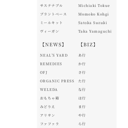
サステナブル
Michiaki Tokue
プラントベース
Momoko Kohgi
ミールキット
Satoka Suzuki
ヴィーガン
Taka Yamaguchi
【NEWS】
【BIZ】
NEAL'S YARD
あ行
REMEDIES
か行
OFJ
さ行
ORGANIC PRESS
た行
WELEDA
な行
おもちゃ箱
は行
みどりえ
ま行
アリサン
や行
ファファラ
ら行