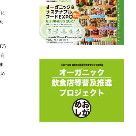
）に
大
証取
、有
ま
広め