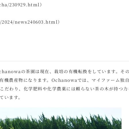
/cha/230929.html）
s/2024/news240603.html）
hanowaの茶園は現在、栽培の有機転換をしています。そ
機農産物になります。Ochanowaでは、マイファーム独
こだわり、化学肥料や化学農薬には頼らない茶の木が持つ力
ています。