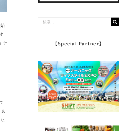
検
開始
索
オ
…
ィナ
【Special Partner】
て
もあ
くな