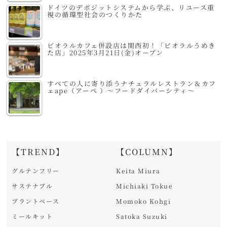
ドイツのデポジットシステムから学ぶ、リユース重
視の循環型社会のつくりかた
ビオラルカフェ併設店は関西初！「ビオラルうめき
た店」2025年3月21日(金)オープン
すべての人に寄り添うナチュラルレストラン＆カフ
ェape（アーペ ）～フードダイバーシティ～
【TREND】
【COLUMN】
グルテンフリー
Keita Miura
サステナブル
Michiaki Tokue
プラントベース
Momoko Kohgi
ミールキット
Satoka Suzuki