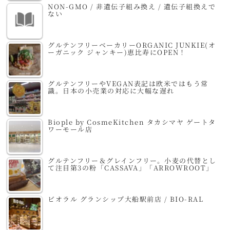
NON-GMO / 非遺伝子組み換え / 遺伝子組換えで
ない
グルテンフリーベーカリーORGANIC JUNKIE(オ
ーガニック ジャンキー)恵比寿にOPEN！
グルテンフリーやVEGAN表記は欧米ではもう常
識。日本の小売業の対応に大幅な遅れ
Biople by CosmeKitchen タカシマヤ ゲートタ
ワーモール店
グルテンフリー＆グレインフリー。小麦の代替とし
て注目第3の粉「CASSAVA」「ARROWROOT」
ビオラル グランシップ大船駅前店 / BIO-RAL