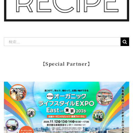
検
索
…
【Special Partner】