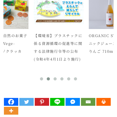
る自然のお菓子
【環境省】プラスチックに
ORGANIC S
i Vege-
係る資源循環の促進等に関
ニックジュース
r(ベジクラッカ
する法律施行令等の公布
りんご 710m
売
(令和4年4月1日より施行)