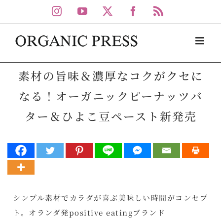
Skip
Instagram
YouTube
X
Facebook
Rss
to
content
素材の旨味＆濃厚なコクがクセに
なる！オーガニックピーナッツバ
ター＆ひよこ豆ペースト新発売
シンプル素材でカラダが喜ぶ美味しい時間がコンセプ
ト。オランダ発positive eatingブランド