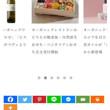
オーガニックワ
オーガニックレストランみ
オーガニックで
ィ ロゼ」「ピス
どりえの無添加・自然派生
小ジワを目立
白」がマヴィより
おせち・ベジタリアンおせ
容オイルが「Me
ち注文受付開始
から新登場