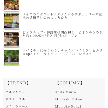
ドイツのデポジットシステムから学ぶ、リユース重
視の循環型社会のつくりかた
ビオラルカフェ併設店は関西初！「ビオラルうめき
た店」2025年3月21日(金)オープン
すべての人に寄り添うナチュラルレストラン＆カフ
ェape（アーペ ）～フードダイバーシティ～
【TREND】
【COLUMN】
グルテンフリー
Keita Miura
サステナブル
Michiaki Tokue
プラントベース
Momoko Kohgi