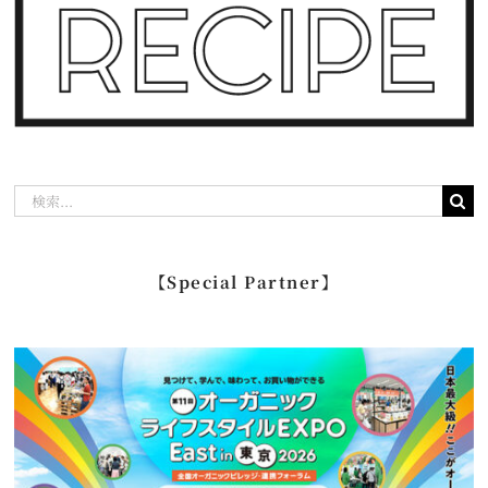
検
索
…
【Special Partner】