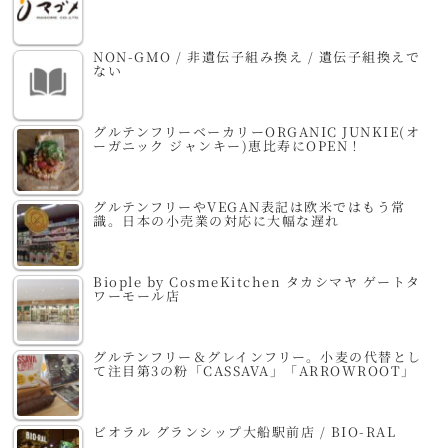
NON-GMO / 非遺伝子組み換え / 遺伝子組換えで
ない
グルテンフリーベーカリーORGANIC JUNKIE(オ
ーガニック ジャンキー)恵比寿にOPEN！
グルテンフリーやVEGAN表記は欧米ではもう常
識。日本の小売業の対応に大幅な遅れ
Biople by CosmeKitchen タカシマヤ ゲートタ
ワーモール店
グルテンフリー＆グレインフリー。小麦の代替とし
て注目第3の粉「CASSAVA」「ARROWROOT」
ビオラル グランシップ大船駅前店 / BIO-RAL