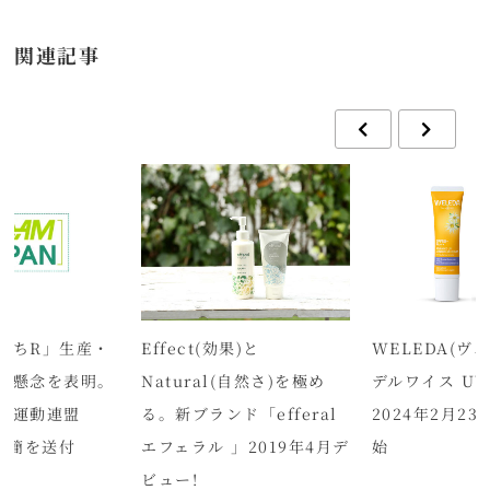
関連記事
まちR」生産・
Effect(効果)と
WELEDA(ヴ
に懸念を表明。
Natural(自然さ)を極め
デルワイス U
業運動連盟
る。新ブランド「efferal
2024年2月2
が書簡を送付
エフェラル 」2019年4月デ
始
ビュー!