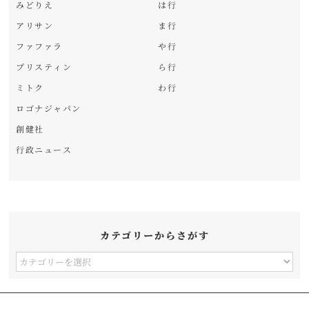
みどりえ
は行
アリサン
ま行
ファファラ
や行
プリスティン
ら行
ミトク
わ行
ロゴナジャパン
創健社
行政ニュース
カテゴリーからさがす
カ
テ
ゴ