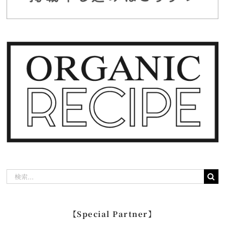
検
索
…
【Special Partner】