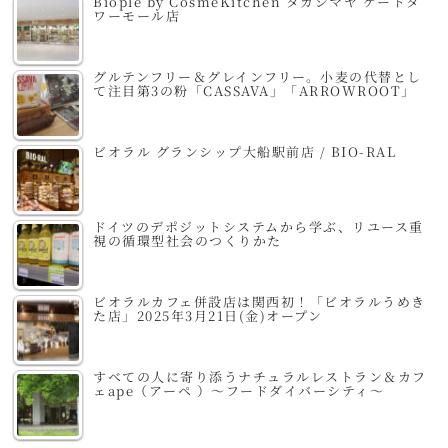
Biople by CosmeKitchen タカシマヤ ゲートタ
ワーモール店
グルテンフリー＆グレインフリー。小麦の代替とし
て注目第3の粉「CASSAVA」「ARROWROOT」
ビオラル グランシップ大船駅前店 / BIO-RAL
ドイツのデポジットシステムから学ぶ、リユース重
視の循環型社会のつくりかた
ビオラルカフェ併設店は関西初！「ビオラルうめき
た店」2025年3月21日(金)オープン
すべての人に寄り添うナチュラルレストラン＆カフ
ェape（アーペ ）～フードダイバーシティ～