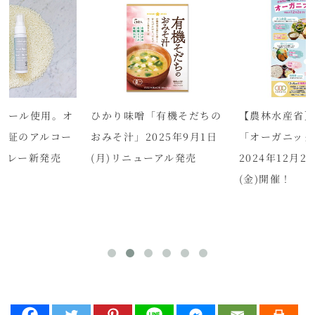
ノール使用。オ
ひかり味噌「有機そだちの
【農林水産省
認証のアルコー
おみそ汁」2025年9月1日
「オーガニック
プレー新発売
(月)リニューアル発売
2024年12月2
(金)開催！