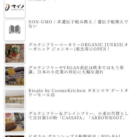
NON-GMO / 非遺伝子組み換え / 遺伝子組換えで
ない
グルテンフリーベーカリーORGANIC JUNKIE(オ
ーガニック ジャンキー)恵比寿にOPEN！
グルテンフリーやVEGAN表記は欧米ではもう常
識。日本の小売業の対応に大幅な遅れ
Biople by CosmeKitchen タカシマヤ ゲートタ
ワーモール店
グルテンフリー＆グレインフリー。小麦の代替とし
て注目第3の粉「CASSAVA」「ARROWROOT」
ビオラル グランシップ大船駅前店 / BIO-RAL