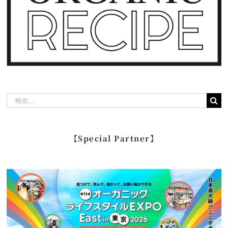
検
索
…
【Special Partner】