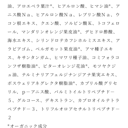
油、アロエベラ葉汁*、ヒアルロン酸、ヒマシ油*、ア
ニス酸Ｎａ、ヒアルロン酸Ｎａ、レブリン酸Ｎａ、ウ
コン根エキス、クエン酸、ソルビン酸Ｋ、トコフェロ
ール、マンダリンオレンジ果皮油*、デヒドロ酢酸、
海水エキス、シリンドロテカフシホルミスエキス、ア
ラビアゴム、ベルガモット果皮油*、アマ種子エキ
ス、キサンタンガム、ヒマワリ種子油、コミフォラコ
ンフザ樹脂油*、ビターオレンジ花油*、モツヤクジ
ュ油、テルミナリアフェルジナンジアナ果実エキス、
ボスウェリアネグレクタ樹脂油*、カプリル酸グリセ
リル、ｐ－アニス酸、パルミトイルトリペプチド－
５、グルコース、デキストラン、カプロオイルテトラ
ペプチド－３、トリフルオロアセチルトリペプチド－
２
*オーガニック成分