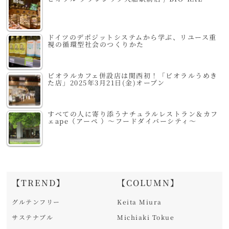
ドイツのデポジットシステムから学ぶ、リユース重
視の循環型社会のつくりかた
ビオラルカフェ併設店は関西初！「ビオラルうめき
た店」2025年3月21日(金)オープン
すべての人に寄り添うナチュラルレストラン＆カフ
ェape（アーペ ）～フードダイバーシティ～
【TREND】
【COLUMN】
グルテンフリー
Keita Miura
サステナブル
Michiaki Tokue