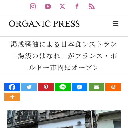
Skip
Instagram
YouTube
X
Facebook
Rss
to
content
湯浅醤油による日本食レストラン
「湯浅のはなれ」がフランス・ボ
ルドー市内にオープン