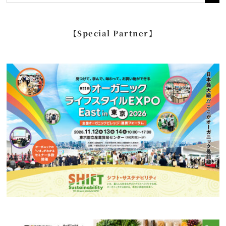
索
…
【Special Partner】