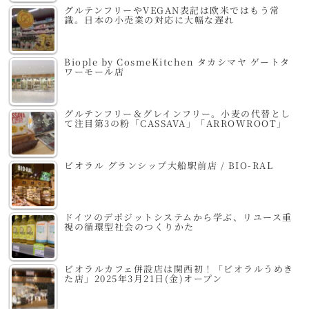
グルテンフリーやVEGAN表記は欧米ではもう常
識。日本の小売業の対応に大幅な遅れ
Biople by CosmeKitchen タカシマヤ ゲートタ
ワーモール店
グルテンフリー＆グレインフリー。小麦の代替とし
て注目第3の粉「CASSAVA」「ARROWROOT」
ビオラル グランシップ大船駅前店 / BIO-RAL
ドイツのデポジットシステムから学ぶ、リユース重
視の循環型社会のつくりかた
ビオラルカフェ併設店は関西初！「ビオラルうめき
た店」2025年3月21日(金)オープン