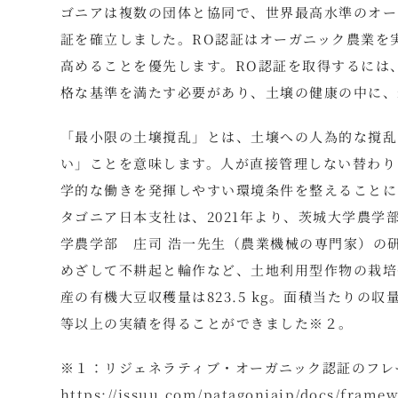
ゴニアは複数の団体と協同で、世界最高水準のオー
証を確立しました。RO認証はオーガニック農業を
高めることを優先します。RO認証を取得するには
格な基準を満たす必要があり、土壌の健康の中に、
「最小限の土壌撹乱」とは、土壌への人為的な撹乱
い」ことを意味します。人が直接管理しない替わり
学的な働きを発揮しやすい環境条件を整えることに
タゴニア日本支社は、2021年より、茨城大学農学
学農学部 庄司 浩一先生（農業機械の専門家）の研究協力
めざして不耕起と輪作など、土地利用型作物の栽培
産の有機大豆収穫量は823.5 kg。面積当たりの
等以上の実績を得ることができました※２。
※１：リジェネラティブ・オーガニック認証のフレ
https://issuu.com/patagoniajp/docs/framew