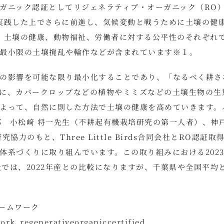
ガニック認証としてリジェネラティブ・オーガニック（RO
実践した上でさらに前進し、気候変動と戦うために土壌の健
、土壌の健康、動物福祉、労働者に対する公平性のそれぞれ
最小限の土壌撹乱や輪作などが含まれています※１。
の影響を可能な限り最小化することであり、「なるべく耕さ
に、カバークロップなどの植物やミミズなどの土壌生物の生
よって、自然に則した方法で土壌の健康を高めていきます。
部 小松﨑 将一先生（不耕起有機栽培研究の第一人者）、神
のもと、Three Little Birds合同会社とRO認証取
体系づくりに取り組んでいます。この取り組みにおける202
収量では、2022年産との比較になりますが、千葉県や全国平均
ームワーク
ork_regenerativeorganiccertified