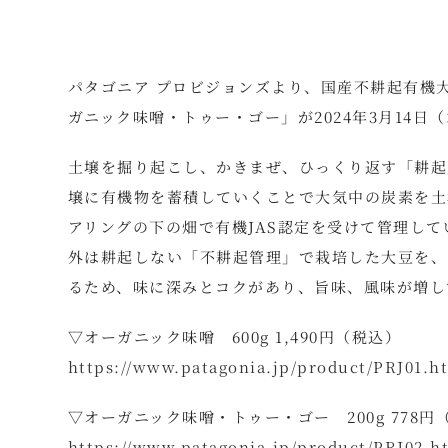
パタゴニア プロビジョンズより、国産不耕起有機
ガニック味噌・トゥー・ゴー」が2024年3月14日
土壌を掘り起こし、かきまぜ、ひっくり返す「耕起
壌に有機物を蓄積していくことで大気中の炭素を土
アリングの下の畑で有機JAS認定を受けて管理しているT
外は耕起しない「不耕起管理」で栽培した大豆を、
るため、味に深みとコクがあり、旨味、風味が増し
▽オーガニック味噌 600g 1,490円（税込）
https://www.patagonia.jp/product/PRJ01.h
▽オーガニック味噌・トゥー・ゴー 200g 778円
https://www.patagonia.jp/product/PRJ02.h