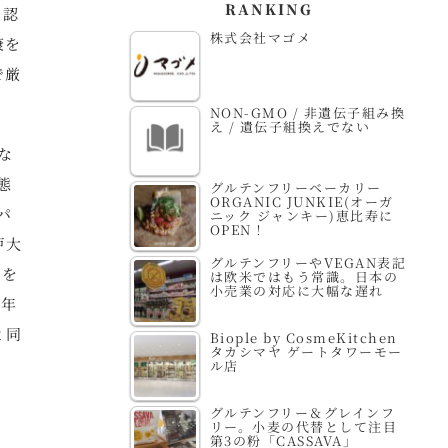
RANKING
）認
株式会社マゴメ
康を
で厳
NON-GMO / 非遺伝子組み換
え / 遺伝子組換えでない
な
態
グルテンフリーベーカリー
ORGANIC JUNKIE(オーガ
パ
ニック ジャンキー)恵比寿に
OPEN！
戸大
グルテンフリーやVEGAN表記
得を
は欧米ではもう常識。日本の
小売業の対応に大幅な遅れ
3年
と同
Biople by CosmeKitchen
タカシマヤ ゲートタワーモー
ル店
グルテンフリー＆グレインフ
リー。小麦の代替として注目
第3の粉「CASSAVA」