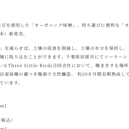
大豆を使用した「オーガニック味噌」、持ち運びに便利な「
（木）新発売。
」を減らせば、土壌の侵食を削減し、土壌の水分を保持し、
壌に取り込むことができます。千葉県匝瑳市にてソーラーシ
hree Little Birds合同会社において、種まきする場
自家採種の蔵つき麹菌で天然醸造。 約20カ月間長期熟成し
ています。
tml
（税込）
tml