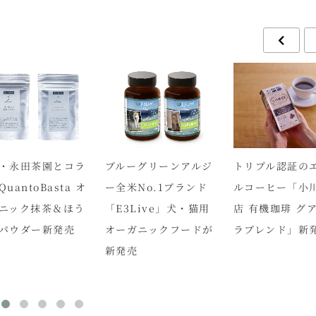
・永田茶園とコラ
ブルーグリーンアルジ
トリプル認証の
uantoBasta オ
ー全米No.1ブランド
ルコーヒー「小
ニック抹茶＆ほう
「E3Live」犬・猫用
店 有機珈琲 グ
パウダー新発売
オーガニックフードが
ラブレンド」新
新発売