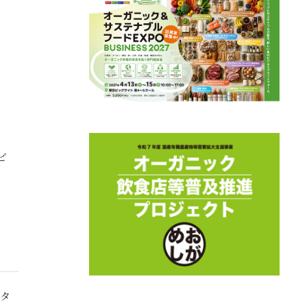
、
然
ビ
パタ