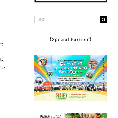
検
オー
索
…
【Special Partner】
土
ェ
所以
てい