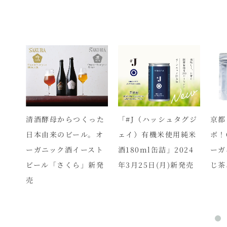
ショ
清酒酵母からつくった
「#J（ハッシュタグジ
京都
料規
日本由来のビール。オ
ェイ）有機米使用純米
ボ！Q
ック
ーガニック酒イースト
酒180ml缶詰」2024
ーガ
ビール「さくら」新発
年3月25日(月)新発売
じ茶
売