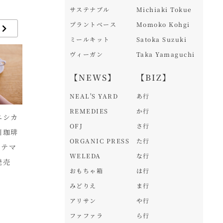
サステナブル
Michiaki Tokue
プラントベース
Momoko Kohgi
ミールキット
Satoka Suzuki
ヴィーガン
Taka Yamaguchi
【NEWS】
【BIZ】
NEAL'S YARD
あ行
REMEDIES
か行
エシカ
ファーメンステーショ
清酒酵母からつくった
「
OFJ
さ行
川珈琲
ンが医薬部外品原料規
日本由来のビール。オ
ェ
ORGANIC PRESS
た行
アテマ
格対応「オーガニック
ーガニック酒イースト
酒
WELEDA
な行
発売
米発酵液」を開発
ビール「さくら」新発
年
おもちゃ箱
は行
売
みどりえ
ま行
アリサン
や行
ファファラ
ら行