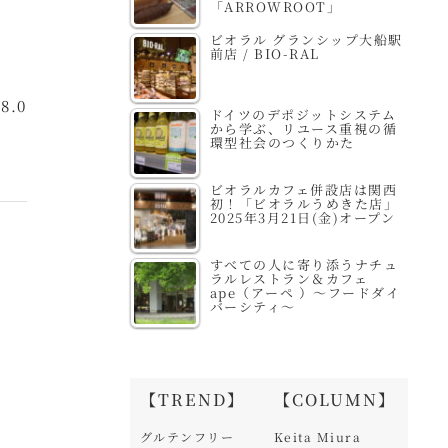
「ARROWROOT」
ビオラル グランシップ大船駅
前店 / BIO-RAL
.0
ドイツのデポジットシステム
から学ぶ、リユース重視の循
環型社会のつくりかた
ビオラルカフェ併設店は関西
初！「ビオラルうめきた店」
2025年3月21日(金)オープン
すべての人に寄り添うナチュ
ラルレストラン＆カフェ
ape（アーペ ）～フードダイ
バーシティ～
【TREND】
【COLUMN】
グルテンフリー
Keita Miura