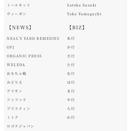
ミールキット
Satoka Suzuki
ヴィーガン
Taka Yamaguchi
【NEWS】
【BIZ】
NEAL'S YARD REMEDIES
あ行
OFJ
か行
ORGANIC PRESS
さ行
WELEDA
た行
おもちゃ箱
な行
みどりえ
は行
アリサン
ま行
ファファラ
や行
プリスティン
ら行
ミトク
わ行
ロゴナジャパン