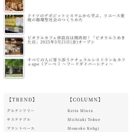
ドイツのデポジットシステムから学ぶ、リユース重
視の循環型社会のつくりかた
ビオラルカフェ併設店は関西初！「ビオラルうめき
た店」2025年3月21日(金)オープン
すべての人に寄り添うナチュラルレストラン＆カフ
ェape（アーペ ）～フードダイバーシティ～
【TREND】
【COLUMN】
グルテンフリー
Keita Miura
サステナブル
Michiaki Tokue
プラントベース
Momoko Kohgi