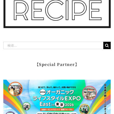
検
索
…
【Special Partner】