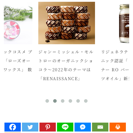
ニックコスメ ブ
ジャン＝ミッシェル・モル
リジェネラティ
ル「ローズオー
トローのオーガニックショ
ニック認証「ド
アワックス」 数
コラ～2022年のテーマは
ナー RO バ
「RENAISSANCE」
ツオイル」新発