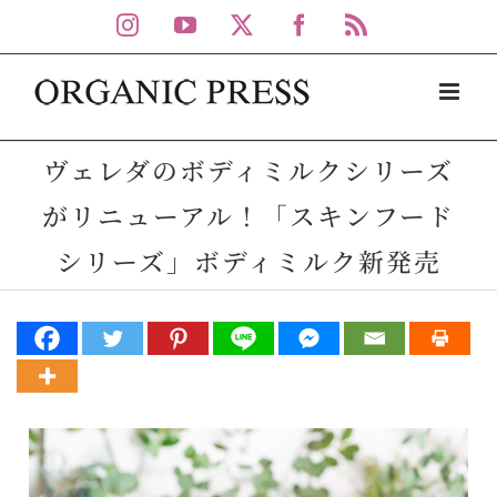
Skip
Instagram
YouTube
X
Facebook
Rss
to
content
ヴェレダのボディミルクシリーズ
がリニューアル！「スキンフード
シリーズ」ボディミルク新発売