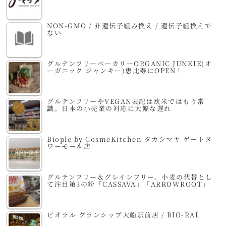
NON-GMO / 非遺伝子組み換え / 遺伝子組換えで
ない
グルテンフリーベーカリーORGANIC JUNKIE(オ
ーガニック ジャンキー)恵比寿にOPEN！
グルテンフリーやVEGAN表記は欧米ではもう常
識。日本の小売業の対応に大幅な遅れ
Biople by CosmeKitchen タカシマヤ ゲートタ
ワーモール店
グルテンフリー＆グレインフリー。小麦の代替とし
て注目第3の粉「CASSAVA」「ARROWROOT」
ビオラル グランシップ大船駅前店 / BIO-RAL