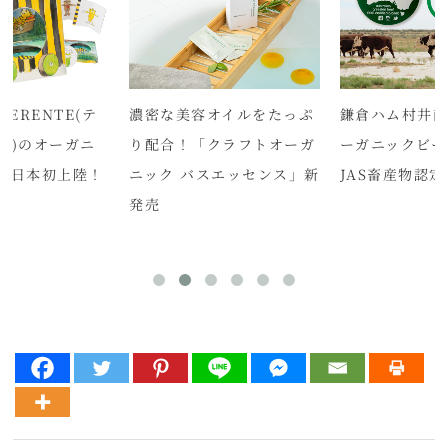
GERENTE(テ
濃密な美容オイルをたっぷ
鎌倉ハム村井商
テ)のオーガニ
り配合！「クラフトオーガ
ーガニックビー
が日本初上陸！
ニック バスエッセンス」新
JAS畜産物認
発売