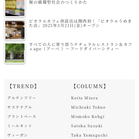
視の循環型社会のつくりかた
ビオラルカフェ併設店は関西初！「ビオラルうめき
た店」2025年3月21日(金)オープン
すべての人に寄り添うナチュラルレストラン＆カフ
ェape（アーペ ）～フードダイバーシティ～
【TREND】
【COLUMN】
グルテンフリー
Keita Miura
サステナブル
Michiaki Tokue
プラントベース
Momoko Kohgi
ミールキット
Satoka Suzuki
ヴィーガン
Taka Yamaguchi