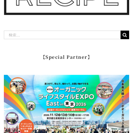
検
索
…
【Special Partner】