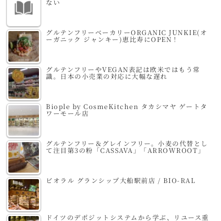
ない
グルテンフリーベーカリーORGANIC JUNKIE(オ
ーガニック ジャンキー)恵比寿にOPEN！
グルテンフリーやVEGAN表記は欧米ではもう常
識。日本の小売業の対応に大幅な遅れ
Biople by CosmeKitchen タカシマヤ ゲートタ
ワーモール店
グルテンフリー＆グレインフリー。小麦の代替とし
て注目第3の粉「CASSAVA」「ARROWROOT」
ビオラル グランシップ大船駅前店 / BIO-RAL
ドイツのデポジットシステムから学ぶ、リユース重