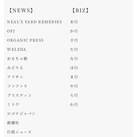
【NEWS】
【BIZ】
NEAL'S YARD REMEDIES
あ行
OFJ
か行
ORGANIC PRESS
さ行
WELEDA
た行
おもちゃ箱
な行
みどりえ
は行
アリサン
ま行
ファファラ
や行
プリスティン
ら行
ミトク
わ行
ロゴナジャパン
創健社
行政ニュース