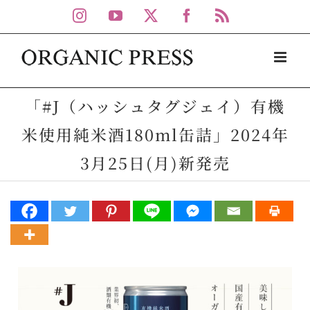
Skip
Instagram
YouTube
X
Facebook
Rss
to
content
「#J（ハッシュタグジェイ）有機
米使用純米酒180ml缶詰」2024年
3月25日(月)新発売