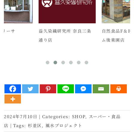
/ レリーサ
益久染織研究所 奈良三条
自然食品F＆F
通り店
ム後楽園店
2024年7月10日
|
Categories:
SHOP
,
スーパー・食品
店
|
Tags:
杉並区
,
風水プロジェクト