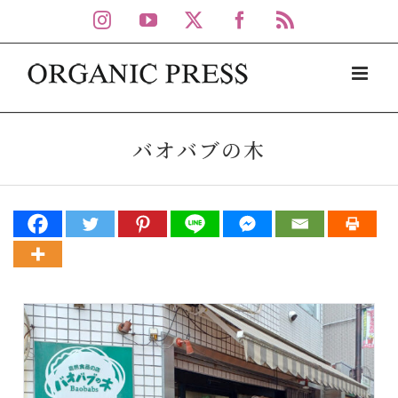
Skip
Instagram
YouTube
X
Facebook
Rss
to
content
バオバブの木