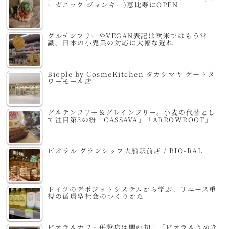
ーガニック ジャンキー)恵比寿にOPEN！
グルテンフリーやVEGAN表記は欧米ではもう常
識。日本の小売業の対応に大幅な遅れ
Biople by CosmeKitchen タカシマヤ ゲートタ
ワーモール店
グルテンフリー＆グレインフリー。小麦の代替とし
て注目第3の粉「CASSAVA」「ARROWROOT」
ビオラル グランシップ大船駅前店 / BIO-RAL
ドイツのデポジットシステムから学ぶ、リユース重
視の循環型社会のつくりかた
ビオラルカフェ併設店は関西初！「ビオラルうめき