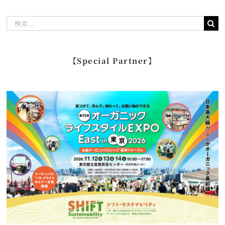
検
索
…
【Special Partner】