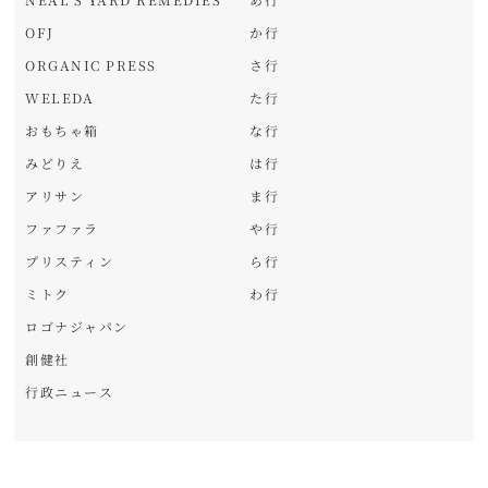
OFJ
か行
ORGANIC PRESS
さ行
WELEDA
た行
おもちゃ箱
な行
みどりえ
は行
アリサン
ま行
ファファラ
や行
プリスティン
ら行
ミトク
わ行
ロゴナジャパン
創健社
行政ニュース