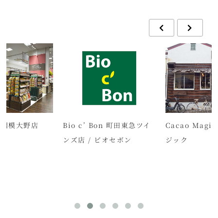
 相模大野店
Bio c’ Bon 町田東急ツイ
Cacao Magi
ンズ店 / ビオセボン
ジック