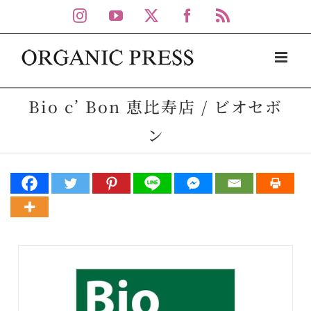
Skip
Instagram
YouTube
X
Facebook
Rss
to
content
Bio c’ Bon 恵比寿店 / ビオセボ
ン