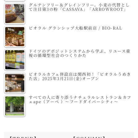
グルテンフリー＆グレインフリー。小麦の代替とし
て注目第3の粉「CASSAVA」「ARROWROOT」
ビオラル グランシップ大船駅前店 / BIO-RAL
ドイツのデポジットシステムから学ぶ、リユース重
視の循環型社会のつくりかた
ビオラルカフェ併設店は関西初！「ビオラルうめき
た店」2025年3月21日(金)オープン
すべての人に寄り添うナチュラルレストラン＆カフ
ェape（アーペ ）～フードダイバーシティ～