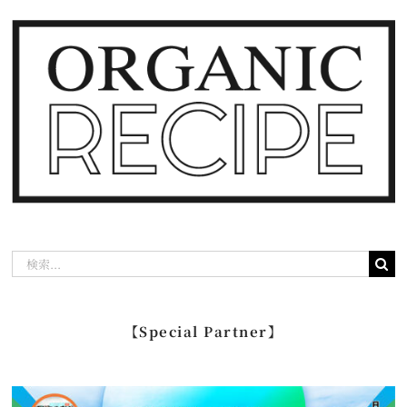
検
索
…
【Special Partner】