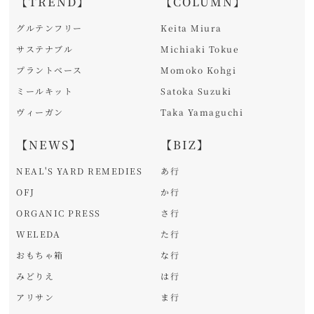
【TREND】
【COLUMN】
グルテンフリー
Keita Miura
サステナブル
Michiaki Tokue
プラントベース
Momoko Kohgi
ミールキット
Satoka Suzuki
ヴィーガン
Taka Yamaguchi
【NEWS】
【BIZ】
NEAL'S YARD REMEDIES
あ行
OFJ
か行
ORGANIC PRESS
さ行
WELEDA
た行
おもちゃ箱
な行
みどりえ
は行
アリサン
ま行