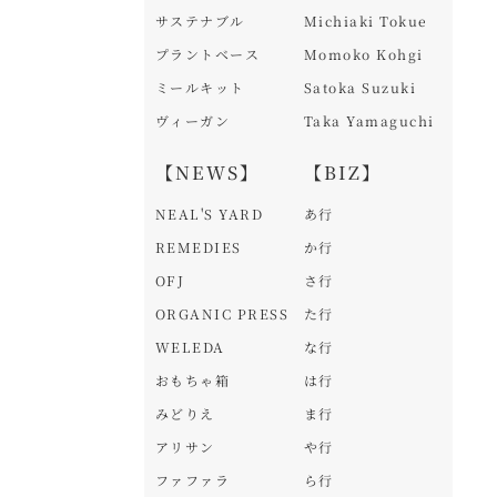
サステナブル
Michiaki Tokue
プラントベース
Momoko Kohgi
ミールキット
Satoka Suzuki
ヴィーガン
Taka Yamaguchi
【NEWS】
【BIZ】
NEAL'S YARD
あ行
REMEDIES
か行
OFJ
さ行
ORGANIC PRESS
た行
WELEDA
な行
おもちゃ箱
は行
みどりえ
ま行
アリサン
や行
ファファラ
ら行