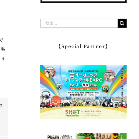
検
索
ガ
…
【Special Partner】
の場
バイ
コ