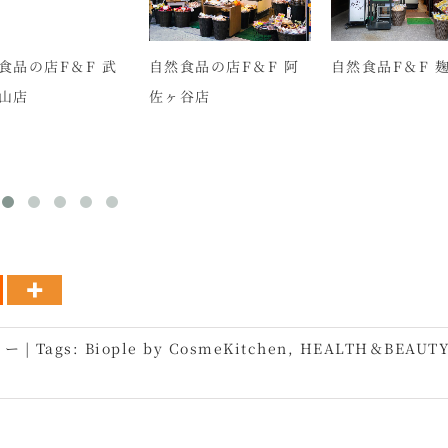
食品の店F＆F 武
自然食品の店F＆F 阿
自然食品F＆F 
山店
佐ヶ谷店
ィー
|
Tags:
Biople by CosmeKitchen
,
HEALTH＆BEAUT