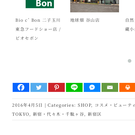
ZA
Bio c’ Bon 二子玉川
地球畑 谷山店
自然
ン
東急フードショー店 /
蔵小
ビオセボン
2016年4月5日
|
Categories:
SHOP
,
コスメ・ビューテ
TOKYO
,
新宿・代々木・千駄ヶ谷
,
新宿区