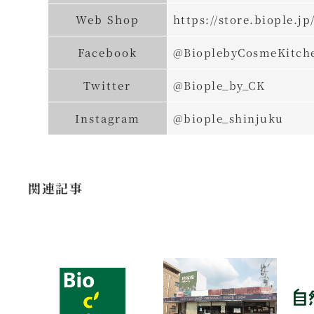
Web Shop
https://store.biople.jp
Facebook
@BioplebyCosmeKitch
Twitter
@Biople_by_CK
Instagram
@biople_shinjuku
関連記事