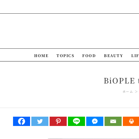
Skip
to
content
HOME
TOPICS
FOOD
BEAUTY
LI
BiOPLE
ホーム