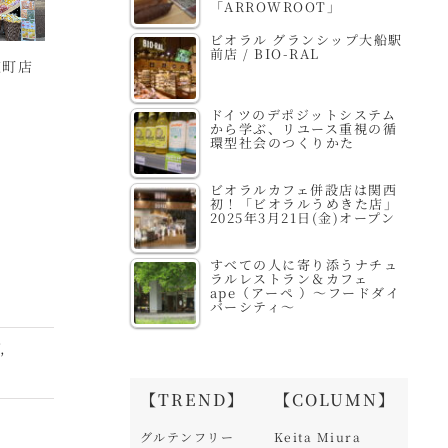
「ARROWROOT」
ビオラル グランシップ大船駅
前店 / BIO-RAL
麹町店
Bio c’ Bon GINZA
Bio c’ Bon 二子玉川
地
SIX店 / ビオセボン
東急フードショー店 /
ドイツのデポジットシステム
ビオセボン
から学ぶ、リユース重視の循
環型社会のつくりかた
ビオラルカフェ併設店は関西
初！「ビオラルうめきた店」
2025年3月21日(金)オープン
すべての人に寄り添うナチュ
ラルレストラン＆カフェ
ape（アーペ ）～フードダイ
バーシティ～
Y
,
【TREND】
【COLUMN】
グルテンフリー
Keita Miura