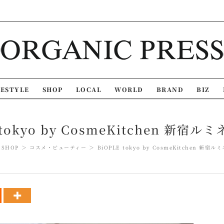
FESTYLE
SHOP
LOCAL
WORLD
BRAND
BIZ
 tokyo by CosmeKitchen 新宿
SHOP
コスメ・ビューティー
BiOPLE tokyo by CosmeKitchen 新宿