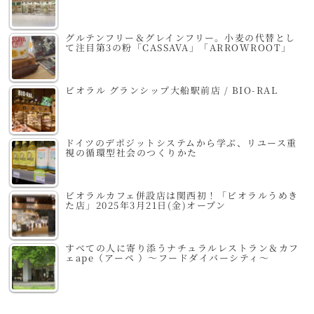
グルテンフリー＆グレインフリー。小麦の代替とし
て注目第3の粉「CASSAVA」「ARROWROOT」
ビオラル グランシップ大船駅前店 / BIO-RAL
ドイツのデポジットシステムから学ぶ、リユース重
視の循環型社会のつくりかた
ビオラルカフェ併設店は関西初！「ビオラルうめき
た店」2025年3月21日(金)オープン
すべての人に寄り添うナチュラルレストラン＆カフ
ェape（アーペ ）～フードダイバーシティ～