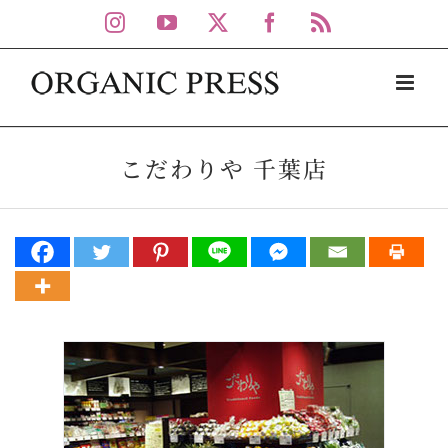
Skip
Instagram
YouTube
X
Facebook
Rss
to
content
こだわりや 千葉店