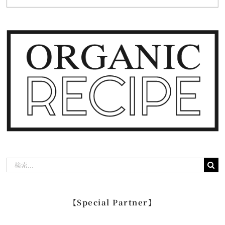
検
索
…
【Special Partner】