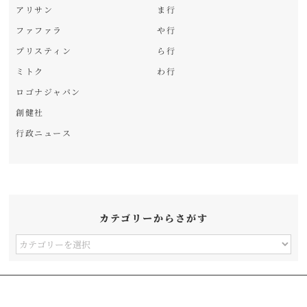
アリサン
ま行
ファファラ
や行
プリスティン
ら行
ミトク
わ行
ロゴナジャパン
創健社
行政ニュース
カテゴリーからさがす
カ
テ
ゴ
リ