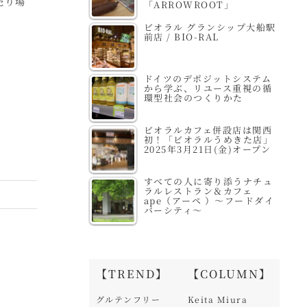
り場
佐ヶ谷店
FUKUOKA STORE /
「ARROWROOT」
福岡ストア
ビオラル グランシップ大船駅
前店 / BIO-RAL
ドイツのデポジットシステム
から学ぶ、リユース重視の循
環型社会のつくりかた
ビオラルカフェ併設店は関西
初！「ビオラルうめきた店」
2025年3月21日(金)オープン
すべての人に寄り添うナチュ
ラルレストラン＆カフェ
ape（アーペ ）～フードダイ
バーシティ～
【TREND】
【COLUMN】
グルテンフリー
Keita Miura