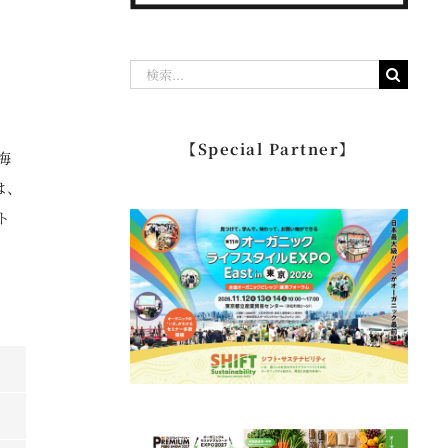
検
索
惣
…
【Special Partner】
海
は、
ト