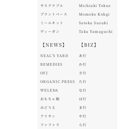
サステナブル
Michiaki Tokue
プラントベース
Momoko Kohgi
ミールキット
Satoka Suzuki
ヴィーガン
Taka Yamaguchi
【NEWS】
【BIZ】
NEAL'S YARD
あ行
REMEDIES
か行
OFJ
さ行
ORGANIC PRESS
た行
WELEDA
な行
おもちゃ箱
は行
みどりえ
ま行
アリサン
や行
ファファラ
ら行