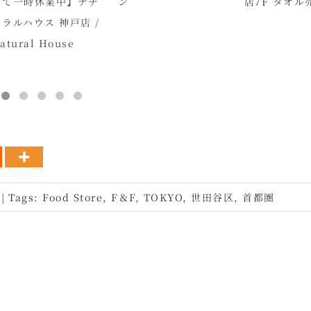
一時休業中】ナチ
ン
店7F タオル売
ルハウス 神戸店 /
ural House
|
Tags:
Food Store
,
F＆F
,
TOKYO
,
世田谷区
,
首都圏