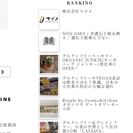
RANKING
株式会社マゴメ
NON-GMO / 非遺伝子組み換
え / 遺伝子組換えでない
グルテンフリーベーカリー
ORGANIC JUNKIE(オーガ
ニック ジャンキー)恵比寿に
OPEN！
グルテンフリーやVEGAN表記
は欧米ではもう常識。日本の
小売業の対応に大幅な遅れ
Biople by CosmeKitchen
タカシマヤ ゲートタワーモー
ル店
グルテンフリー＆グレインフ
屋銀座
自然食品の店F＆F 阿
IKEUCHI ORGANIC
G
リー。小麦の代替として注目
第3の粉「CASSAVA」