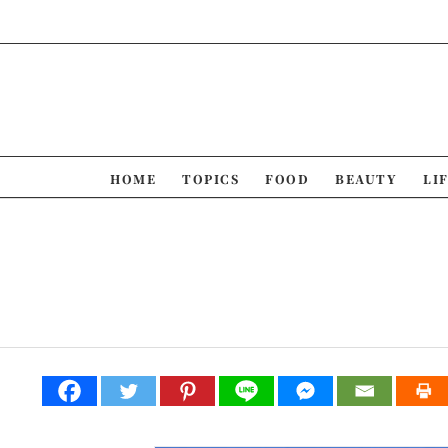
Skip
to
content
HOME
TOPICS
FOOD
BEAUTY
LI