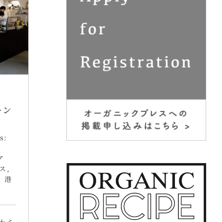
ーン
s:
ア
ス
,
,
港