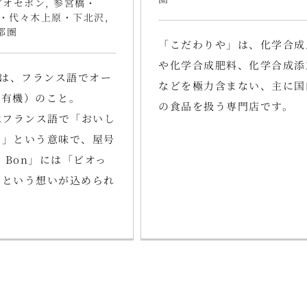
ビオセボン
,
参宮橋・
・代々木上原・下北沢
,
都圏
「こだわりや」は、化学合成
や化学合成肥料、化学合成添
とは、フランス語でオー
などを極力含まない、主に国
（有機）のこと。
の食品を扱う専門店です。
はフランス語で「おいし
い」という意味で、屋号
c’ Bon」には「ビオっ
」という想いが込められ
。