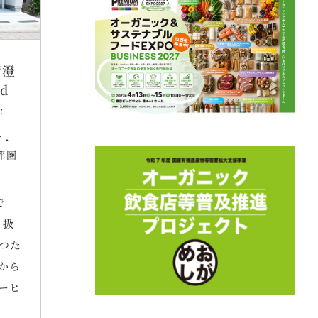
清澄
nd
:
町・
都圏
で
り扱
つた
から
ーヒ