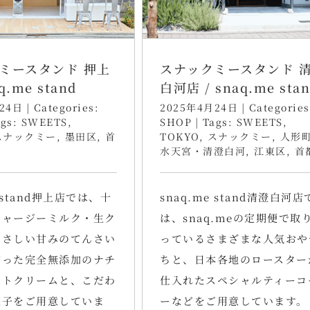
ミースタンド 押上
スナックミースタンド 
q.me stand
白河店 / snaq.me sta
24日
|
Categories:
2025年4月24日
|
Categories
ags:
SWEETS
,
SHOP
|
Tags:
SWEETS
,
スナックミー
,
墨田区
,
首
TOKYO
,
スナックミー
,
人形
水天宮・清澄白河
,
江東区
,
首
e stand押上店では、十
snaq.me stand清澄白河店
ジャージーミルク・生ク
は、snaq.meの定期便で取
やさしい甘みのてんさい
っているさまざまな人気おや
作った完全無添加のナチ
ちと、日本各地のロースター
フトクリームと、こだわ
仕入れたスペシャルティーコ
菓子をご用意していま
ーなどをご用意しています。