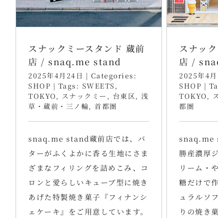
スナックミースタンド 蔵前
スナック
店 / snaq.me stand
店 / sna
2025年4月24日
|
Categories:
2025年4月
SHOP
|
Tags:
SWEETS
,
SHOP
|
T
TOKYO
,
スナックミー
,
台東区
,
浅
TOKYO
,
草・蔵前・三ノ輪
,
首都圏
都圏
snaq.me stand蔵前店では、バ
snaq.m
ターがふくよかに香る生地にさま
勝産濃厚
ざまなフィリングを詰めこみ、コ
リーム・
ロンと愛らしいキューブ型に焼き
糖だけで
あげた特製焼き菓子『フィナンシ
ュラルソ
ェケーキ』をご用意しています。
りの焼き