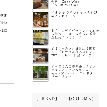
の粉「CASSAVA」
「ARROWROOT」
ビオラル グランシップ大船駅
農薬
前店 / BIO-RAL
加物
内産
ドイツのデポジットシステムか
ら学ぶ、リユース重視の循環
型社会のつくりかた
ビオラルカフェ併設店は関西
初！「ビオラルうめきた店」
2025年3月21日(金)オープン
すべての人に寄り添うナチュ
ラルレストラン＆カフェ
ape（アーペ ）～フードダイ
バーシティ～
【TREND】
【COLUMN】