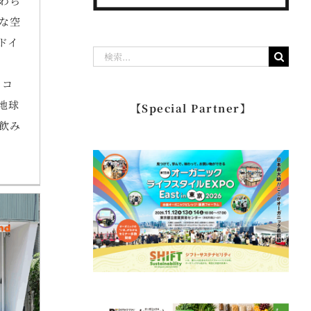
わら
な空
ドイ
検
索
、コ
…
地球
【Special Partner】
飲み