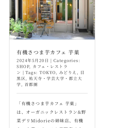
有機さつま芋カフェ 芋菓
2024年5月20日
|
Categories:
SHOP
,
カフェ・レストラ
ン
|
Tags:
TOKYO
,
みどりえ
,
目
黒区
,
祐天寺・学芸大学・都立大
学
,
首都圏
「有機さつま芋カフェ 芋菓」
は、オーガニックレストラン&野
菜デリMidorieの姉妹店、有機