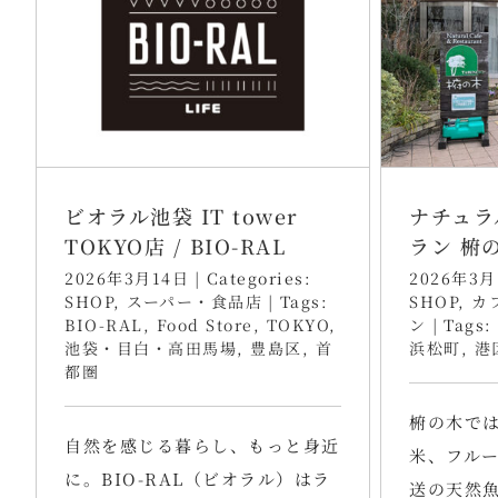
ビオラル池袋 IT tower
ナチュラ
TOKYO店 / BIO-RAL
ラン 椨
2026年3月14日
|
Categories:
2026年3月
SHOP
,
スーパー・食品店
|
Tags:
SHOP
,
カ
BIO-RAL
,
Food Store
,
TOKYO
,
ン
|
Tags:
池袋・目白・高田馬場
,
豊島区
,
首
浜松町
,
港
都圏
椨の木で
自然を感じる暮らし、もっと身近
米、フルー
に。BIO-RAL（ビオラル）はラ
送の天然