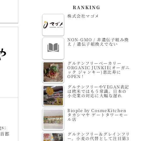
RANKING
株式会社マゴメ
NON-GMO / 非遺伝子組み換
え / 遺伝子組換えでない
グルテンフリーベーカリー
ORGANIC JUNKIE(オーガニ
ック ジャンキー)恵比寿に
OPEN！
グルテンフリーやVEGAN表記
は欧米ではもう常識。日本の
小売業の対応に大幅な遅れ
Biople by CosmeKitchen
タカシマヤ ゲートタワーモー
ル店
gs:
首都
グルテンフリー＆グレインフリ
ー。小麦の代替として注目第3