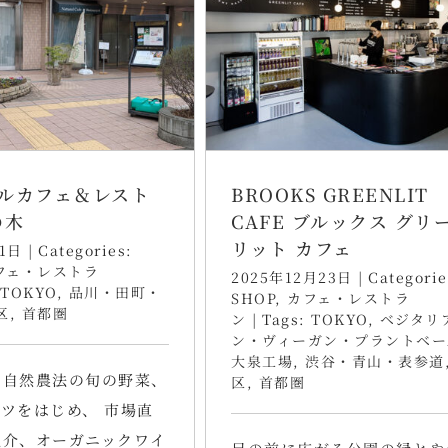
ルカフェ＆レスト
BROOKS GREENLIT
の木
CAFE ブルックス グリ
リット カフェ
1日
|
Categories:
フェ・レストラ
2025年12月23日
|
Categorie
TOKYO
,
品川・田町・
SHOP
,
カフェ・レストラ
区
,
首都圏
ン
|
Tags:
TOKYO
,
ベジタリ
ン・ヴィーガン・プラントベー
大泉工場
,
渋谷・青山・表参道
は自然農法の旬の野菜、
区
,
首都圏
ツをはじめ、 市場直
魚介、オーガニックワイ