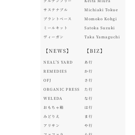
グルテンフリー
Keita Miura
サステナブル
Michiaki Tokue
プラントベース
Momoko Kohgi
ミールキット
Satoka Suzuki
ヴィーガン
Taka Yamaguchi
【NEWS】
【BIZ】
NEAL'S YARD
あ行
REMEDIES
か行
OFJ
さ行
ORGANIC PRESS
た行
WELEDA
な行
おもちゃ箱
は行
みどりえ
ま行
アリサン
や行
ファファラ
ら行