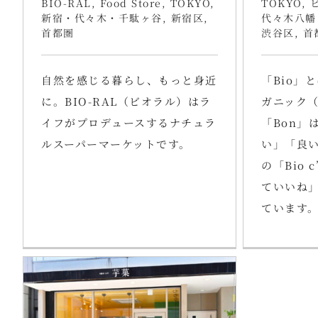
BIO-RAL
,
Food Store
,
TOKYO
,
TOKYO
,
新宿・代々木・千駄ヶ谷
,
新宿区
,
代々木八幡
首都圏
渋谷区
,
首
自然を感じる暮らし、もっと身近
「Bio」
に。BIO-RAL（ビオラル）はラ
ガニック
イフがプロデュースするナチュラ
「Bon」
ルスーパーマーケットです。
い」「良
の「Bio 
ていいね
ています