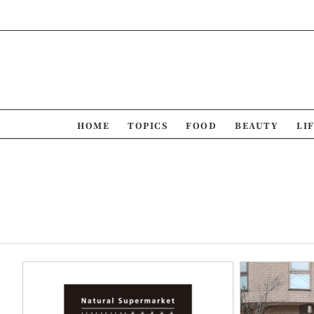
Skip
to
content
HOME
TOPICS
FOOD
BEAUTY
LI