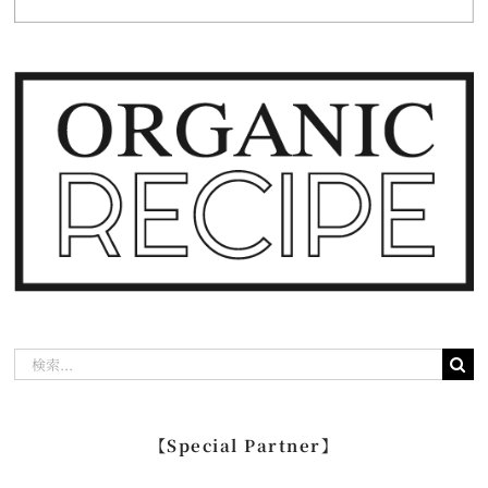
検
索
…
【Special Partner】