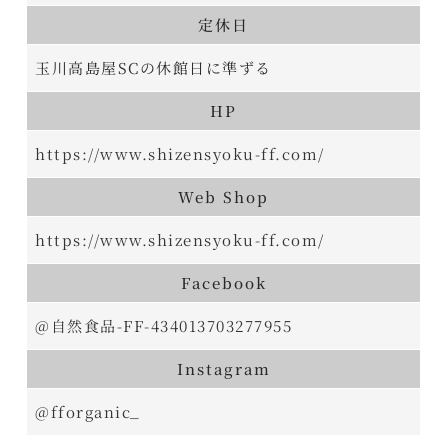
定休日
玉川高島屋SCの休館日に準ずる
HP
https://www.shizensyoku-ff.com/
Web Shop
https://www.shizensyoku-ff.com/
Facebook
@自然食品-FF-434013703277955
Instagram
@fforganic_