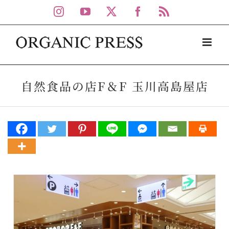
Skip
Instagram
YouTube
X
Facebook
Rss
to
content
自然食品の店F＆F 玉川高島屋店