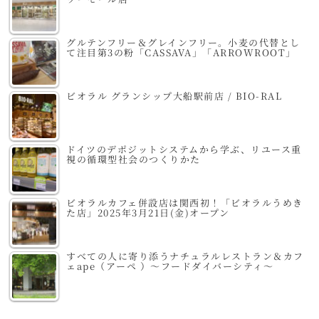
グルテンフリー＆グレインフリー。小麦の代替とし
て注目第3の粉「CASSAVA」「ARROWROOT」
ビオラル グランシップ大船駅前店 / BIO-RAL
ドイツのデポジットシステムから学ぶ、リユース重
視の循環型社会のつくりかた
ビオラルカフェ併設店は関西初！「ビオラルうめき
た店」2025年3月21日(金)オープン
すべての人に寄り添うナチュラルレストラン＆カフ
ェape（アーペ ）～フードダイバーシティ～