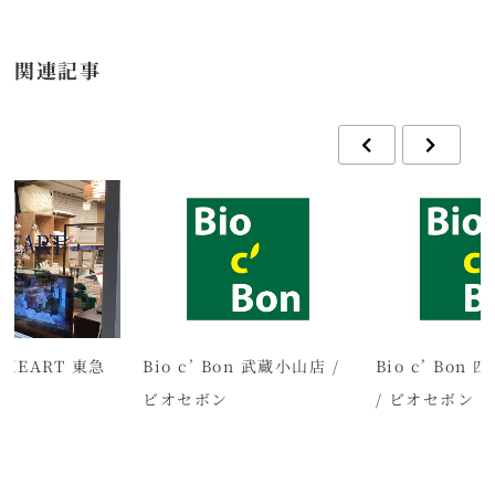
関連記事
 HEART 東急
Bio c’ Bon 武蔵小山店 /
Bio c’ Bon
店
ビオセボン
/ ビオセボン