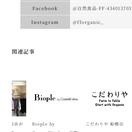
Facebook
@自然食品-FF-434013703
Instagram
@fforganic_
関連記事
シナ
由が
Biople by
こだわりや 船橋店