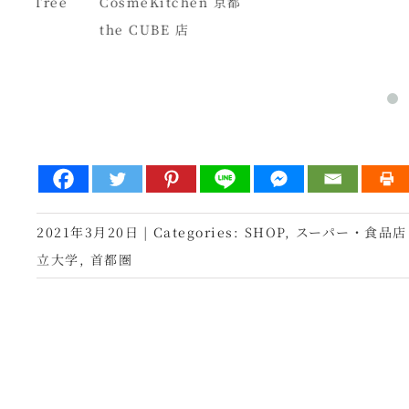
CI
ee
CosmeKitchen 京都
the CUBE 店
2021年3月20日
|
Categories:
SHOP
,
スーパー・食品店
立大学
,
首都圏