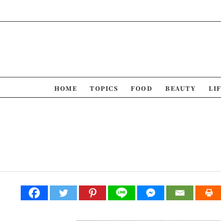
Skip
to
content
HOME
TOPICS
FOOD
BEAUTY
LI