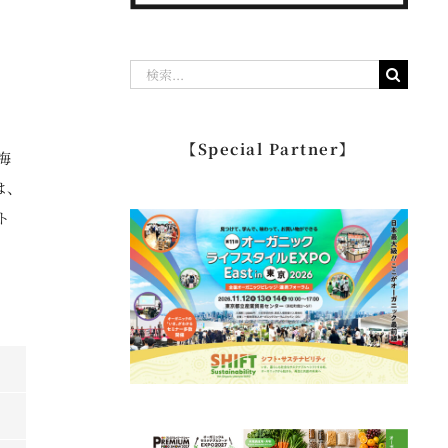
検
索
惣
…
【Special Partner】
海
は、
ト