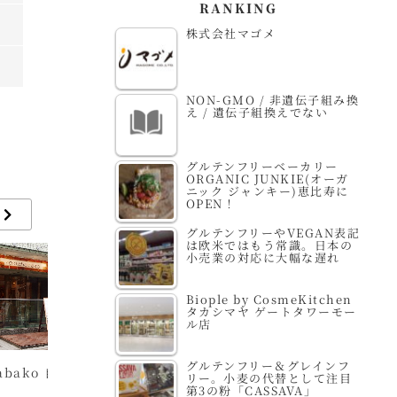
RANKING
株式会社マゴメ
NON-GMO / 非遺伝子組み換
え / 遺伝子組換えでない
グルテンフリーベーカリー
ORGANIC JUNKIE(オーガ
ニック ジャンキー)恵比寿に
OPEN！
グルテンフリーやVEGAN表記
は欧米ではもう常識。日本の
小売業の対応に大幅な遅れ
Biople by CosmeKitchen
タカシマヤ ゲートタワーモー
ル店
グルテンフリー＆グレインフ
 自由が
ピープルツリー自由が
Biople by
こ
リー。小麦の代替として注目
第3の粉「CASSAVA」