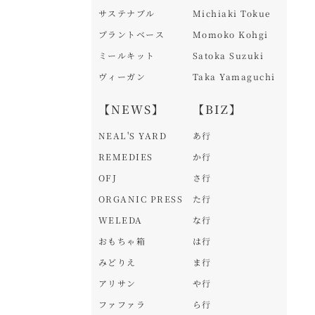
サステナブル
Michiaki Tokue
プラントベース
Momoko Kohgi
ミールキット
Satoka Suzuki
ヴィーガン
Taka Yamaguchi
【NEWS】
【BIZ】
NEAL'S YARD
あ行
REMEDIES
か行
OFJ
さ行
ORGANIC PRESS
た行
WELEDA
な行
おもちゃ箱
は行
みどりえ
ま行
アリサン
や行
ファファラ
ら行