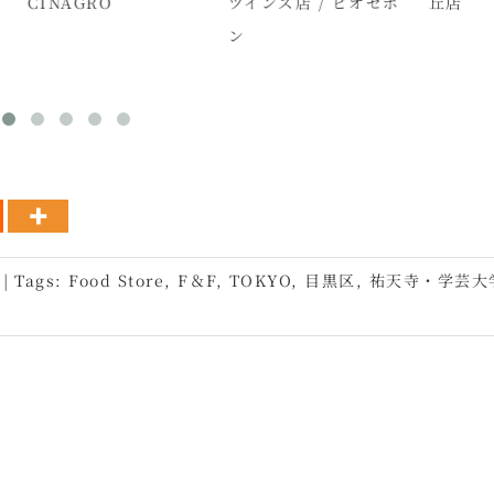
NAGRO
ツインズ店 / ビオセボ
丘店
ン
|
Tags:
Food Store
,
F＆F
,
TOKYO
,
目黒区
,
祐天寺・学芸大