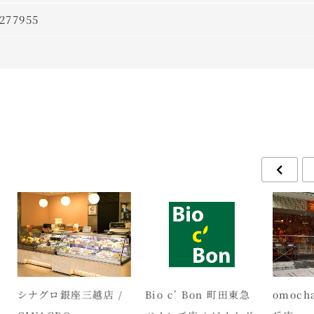
277955
グロ銀座三越店 /
Bio c’ Bon 町田東急
omochabako