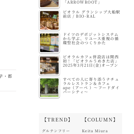
丘店 / People Tree
CosmeKitchen 京都
「ARROWROOT」
the CUBE 店
ビオラル グランシップ大船駅
前店 / BIO-RAL
ドイツのデポジットシステム
から学ぶ、リユース重視の循
環型社会のつくりかた
ビオラルカフェ併設店は関西
初！「ビオラルうめきた店」
2025年3月21日(金)オープン
学・都
すべての人に寄り添うナチュ
ラルレストラン＆カフェ
ape（アーペ ）～フードダイ
バーシティ～
【TREND】
【COLUMN】
グルテンフリー
Keita Miura