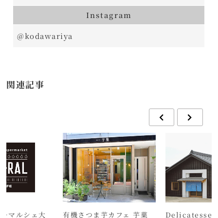
Instagram
@kodawariya
関連記事
エキマルシェ大
有機さつま芋カフェ 芋菓
Delicatesse