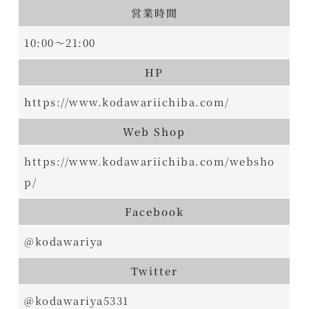
営業時間
10:00～21:00
HP
h
ttps://www.kodawariichiba.com/
Web Shop
https://www.kodawariichiba.com/websho
p/
Facebook
@kodawariya
Twitter
@kodawariya5331