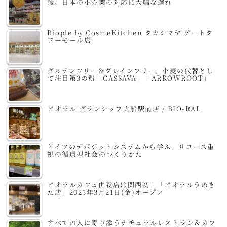
識。日本の小売業の対応に大幅な遅れ
Biople by CosmeKitchen タカシマヤ ゲートタ
ワーモール店
グルテンフリー＆グレインフリー。小麦の代替とし
て注目第3の粉「CASSAVA」「ARROWROOT」
ビオラル グランシップ大船駅前店 / BIO-RAL
ドイツのデポジットシステムから学ぶ、リユース重
視の循環型社会のつくりかた
ビオラルカフェ併設店は関西初！「ビオラルうめき
た店」2025年3月21日(金)オープン
すべての人に寄り添うナチュラルレストラン＆カフ