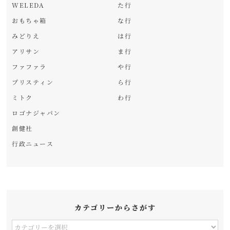
WELEDA
た行
おもちゃ箱
な行
みどりえ
は行
アリサン
ま行
ファファラ
や行
プリスティン
ら行
ミトク
わ行
ロゴナジャパン
創健社
行政ニュース
カテゴリーからさがす
カ