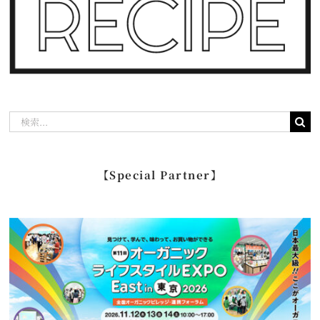
検
索
…
【Special Partner】