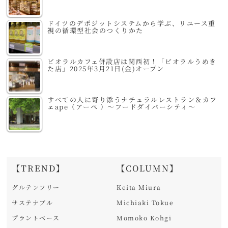
ドイツのデポジットシステムから学ぶ、リユース重
視の循環型社会のつくりかた
ビオラルカフェ併設店は関西初！「ビオラルうめき
た店」2025年3月21日(金)オープン
すべての人に寄り添うナチュラルレストラン＆カフ
ェape（アーペ ）～フードダイバーシティ～
【TREND】
【COLUMN】
グルテンフリー
Keita Miura
サステナブル
Michiaki Tokue
プラントベース
Momoko Kohgi