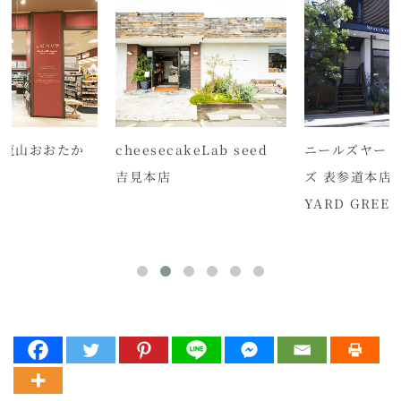
 流山おおたか
cheesecakeLab seed
ニールズヤード
吉見本店
ズ 表参道本店 /
YARD GREEN