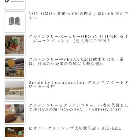
NON-GMO / 非遺伝子組み換え / 遺伝子組換えで
ない
グルテンフリーベーカリーORGANIC JUNKIE(オ
ーガニック ジャンキー)恵比寿にOPEN！
グルテンフリーやVEGAN表記は欧米ではもう常
識。日本の小売業の対応に大幅な遅れ
Biople by CosmeKitchen タカシマヤ ゲートタ
ワーモール店
グルテンフリー＆グレインフリー。小麦の代替とし
て注目第3の粉「CASSAVA」「ARROWROOT」
ビオラル グランシップ大船駅前店 / BIO-RAL