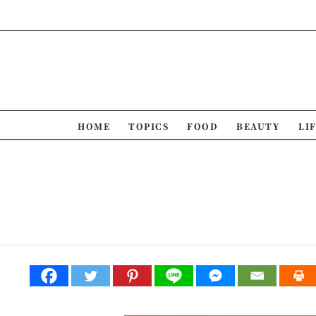
Skip
to
content
HOME
TOPICS
FOOD
BEAUTY
LI