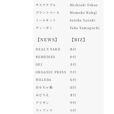
サステナブル
Michiaki Tokue
プラントベース
Momoko Kohgi
ミールキット
Satoka Suzuki
ヴィーガン
Taka Yamaguchi
【NEWS】
【BIZ】
NEAL'S YARD
あ行
REMEDIES
か行
OFJ
さ行
ORGANIC PRESS
た行
WELEDA
な行
おもちゃ箱
は行
みどりえ
ま行
アリサン
や行
ファファラ
ら行