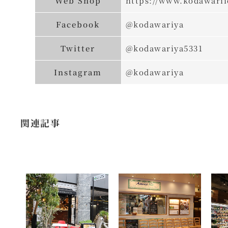
Web Shop
https://www.kodawari
Facebook
@kodawariya
Twitter
@kodawariya5331
Instagram
@kodawariya
関連記事