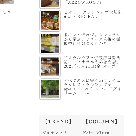
「ARROWROOT」
ーモニ
ボンラスパイユ西武新
JIYUGAOKA
ナ
ビオラル グランシップ大船駅
前店 / BIO-RAL
宿ペペ店 / natural &
BURGER / 自由が丘
/ 
organic bonraspail
バーガー 青山店
ドイツのデポジットシステム
から学ぶ、リユース重視の循
環型社会のつくりかた
ビオラルカフェ併設店は関西
初！「ビオラルうめきた店」
2025年3月21日(金)オープン
すべての人に寄り添うナチュ
ラルレストラン＆カフェ
ape（アーペ ）～フードダイ
バーシティ～
【TREND】
【COLUMN】
グルテンフリー
Keita Miura