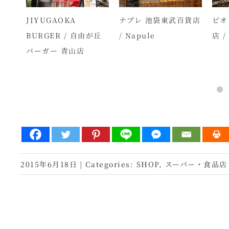
武新
JIYUGAOKA
ナプレ 池袋東武百貨店
ビオ
l &
BURGER / 自由が丘
/ Napule
店 /
ail
バーガー 青山店
2015年6月18日
|
Categories:
SHOP
,
スーパー・食品店