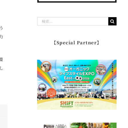
検
う
索
力
…
【Special Partner】
環
し