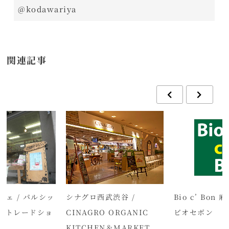
@kodawariya
関連記事
ェ / パルシッ
シナグロ西武渋谷 /
Bio c’ Bon
アトレードショ
CINAGRO ORGANIC
ビオセボン
KITCHEN＆MARKET