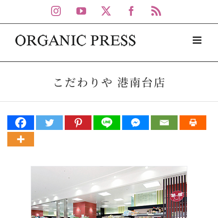
Skip
Instagram
YouTube
X
Facebook
Rss
to
content
こだわりや 港南台店