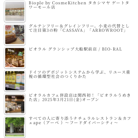
Biople by CosmeKitchen タカシマヤ ゲートタ
ワーモール店
グルテンフリー＆グレインフリー。小麦の代替とし
て注目第3の粉「CASSAVA」「ARROWROOT」
ビオラル グランシップ大船駅前店 / BIO-RAL
ドイツのデポジットシステムから学ぶ、リユース重
視の循環型社会のつくりかた
ビオラルカフェ併設店は関西初！「ビオラルうめき
た店」2025年3月21日(金)オープン
すべての人に寄り添うナチュラルレストラン＆カフ
ェape（アーペ ）～フードダイバーシティ～