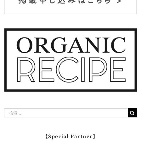
検
索
…
【Special Partner】