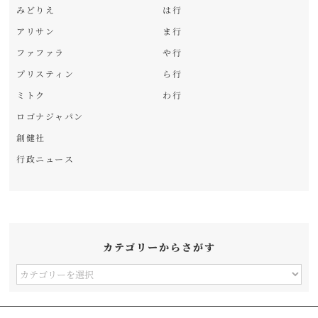
みどりえ
は行
アリサン
ま行
ファファラ
や行
プリスティン
ら行
ミトク
わ行
ロゴナジャパン
創健社
行政ニュース
カテゴリーからさがす
カ
テ
ゴ