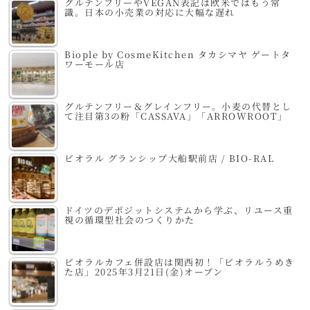
グルテンフリーやVEGAN表記は欧米ではもう常
識。日本の小売業の対応に大幅な遅れ
Biople by CosmeKitchen タカシマヤ ゲートタ
ワーモール店
グルテンフリー＆グレインフリー。小麦の代替とし
て注目第3の粉「CASSAVA」「ARROWROOT」
ビオラル グランシップ大船駅前店 / BIO-RAL
ドイツのデポジットシステムから学ぶ、リユース重
視の循環型社会のつくりかた
ビオラルカフェ併設店は関西初！「ビオラルうめき
た店」2025年3月21日(金)オープン