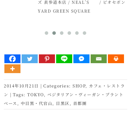
店
ズ 表参道本店 / NEAL’S
/ ビオセボン
YARD GREEN SQUARE
2014年10月21日
|
Categories:
SHOP
,
カフェ・レストラ
ン
|
Tags:
TOKYO
,
ベジタリアン・ヴィーガン・プラント
ベース
,
中目黒・代官山
,
目黒区
,
首都圏