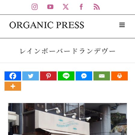
Skip
Instagram
YouTube
X
Facebook
Rss
to
content
レインボーバードランデヴー