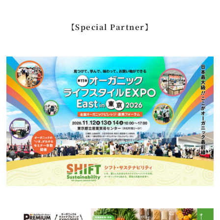
索
…
【Special Partner】