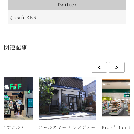
Twitter
@cafeRBR
関連記事
＆F アコルデ
ニールズヤード レメディー
Bio c’ Bon