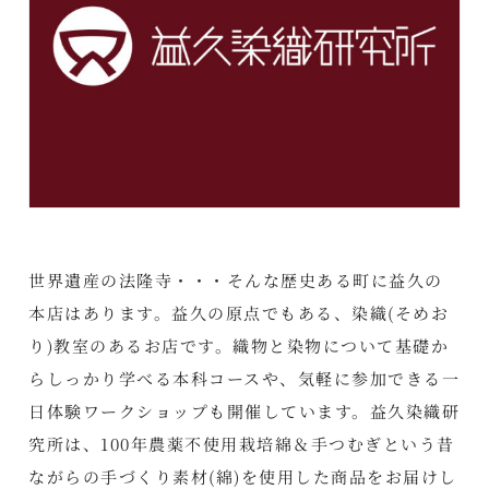
世界遺産の法隆寺・・・そんな歴史ある町に益久の
本店はあります。益久の原点でもある、染織(そめお
り)教室のあるお店です。織物と染物について基礎か
らしっかり学べる本科コースや、気軽に参加できる一
日体験ワークショップも開催しています。益久染織研
究所は、100年農薬不使用栽培綿＆手つむぎという昔
ながらの手づくり素材(綿)を使用した商品をお届けし