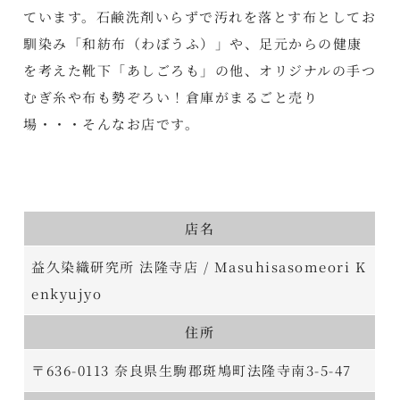
ています。石鹸洗剤いらずで汚れを落とす布としてお
馴染み「和紡布（わぼうふ）」や、足元からの健康
を考えた靴下「あしごろも」の他、オリジナルの手つ
むぎ糸や布も勢ぞろい！倉庫がまるごと売り
場・・・そんなお店です。
店名
益久染織研究所 法隆寺店 / Masuhisasomeori K
enkyujyo
住所
〒636-0113 奈良県生駒郡斑鳩町法隆寺南3-5-47