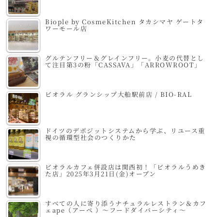
Biople by CosmeKitchen タカシマヤ ゲートタ
ワーモール店
グルテンフリー＆グレインフリー。小麦の代替とし
て注目第3の粉「CASSAVA」「ARROWROOT」
ビオラル グランシップ大船駅前店 / BIO-RAL
ドイツのデポジットシステムから学ぶ、リユース重
視の循環型社会のつくりかた
ビオラルカフェ併設店は関西初！「ビオラルうめき
た店」2025年3月21日(金)オープン
すべての人に寄り添うナチュラルレストラン＆カフ
ェape（アーペ ）～フードダイバーシティ～