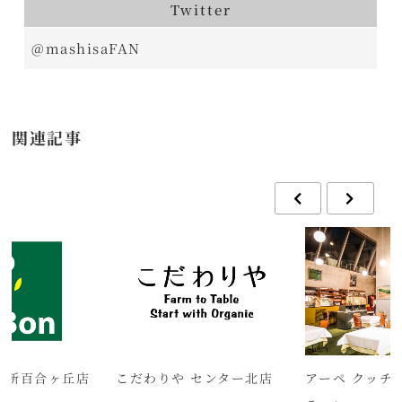
Twitter
@mashisaFAN
関連記事
Bon 新百合ヶ丘店
こだわりや センター北店
アーペ クッチ