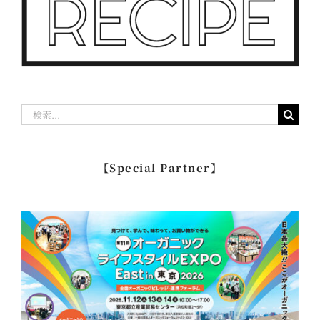
検
索
…
【Special Partner】