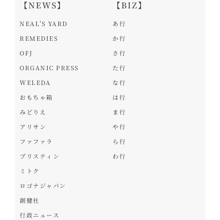
【NEWS】
【BIZ】
NEAL'S YARD
あ行
REMEDIES
か行
OFJ
さ行
ORGANIC PRESS
た行
WELEDA
な行
おもちゃ箱
は行
みどりえ
ま行
アリサン
や行
ファファラ
ら行
プリスティン
わ行
ミトク
ロゴナジャパン
創健社
行政ニュース