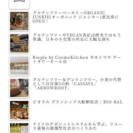
グルテンフリーベーカリーORGANIC
JUNKIE(オーガニック ジャンキー)恵比寿に
OPEN！
グルテンフリーやVEGAN表記は欧米ではもう
常識。日本の小売業の対応に大幅な遅れ
Biople by CosmeKitchen タカシマヤ ゲー
トタワーモール店
グルテンフリー＆グレインフリー。小麦の代替
として注目第3の粉「CASSAVA」
「ARROWROOT」
ビオラル グランシップ大船駅前店 / BIO-RAL
ドイツのデポジットシステムから学ぶ、リユー
ス重視の循環型社会のつくりかた