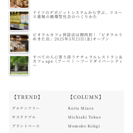
ドイツのデポジットシステムから学ぶ、リユー
ス重視の循環型社会のつくりかた
ビオラルカフェ併設店は関西初！「ビオラルう
めきた店」2025年3月21日(金)オープン
すべての人に寄り添うナチュラルレストラン＆
カフェape（アーペ ）～フードダイバーシティ
～
【TREND】
【COLUMN】
グルテンフリー
Keita Miura
サステナブル
Michiaki Tokue
プラントベース
Momoko Kohgi