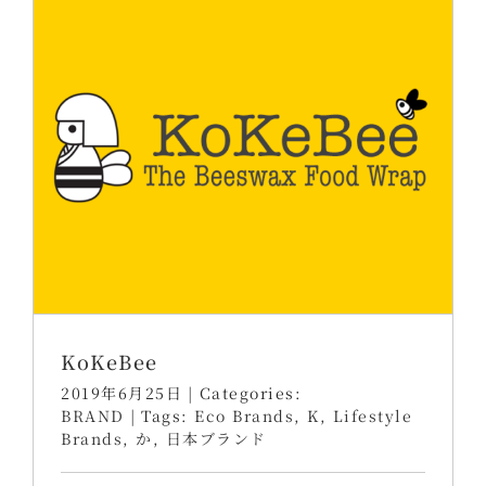
KoKeBee
2019年6月25日
|
Categories:
BRAND
|
Tags:
Eco Brands
,
K
,
Lifestyle
Brands
,
か
,
日本ブランド