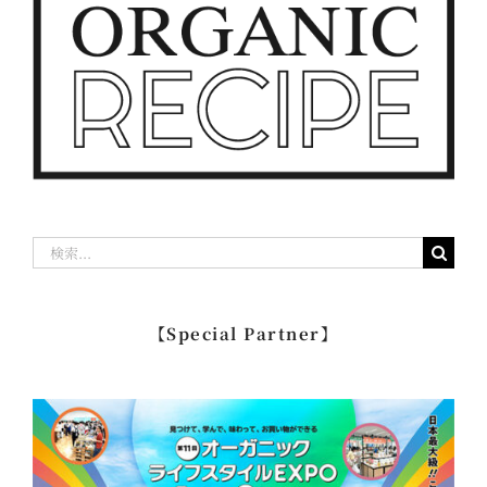
検
索
…
【Special Partner】