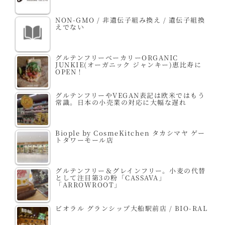
NON-GMO / 非遺伝子組み換え / 遺伝子組換
えでない
グルテンフリーベーカリーORGANIC
JUNKIE(オーガニック ジャンキー)恵比寿に
OPEN！
グルテンフリーやVEGAN表記は欧米ではもう
常識。日本の小売業の対応に大幅な遅れ
Biople by CosmeKitchen タカシマヤ ゲー
トタワーモール店
グルテンフリー＆グレインフリー。小麦の代替
として注目第3の粉「CASSAVA」
「ARROWROOT」
ビオラル グランシップ大船駅前店 / BIO-RAL