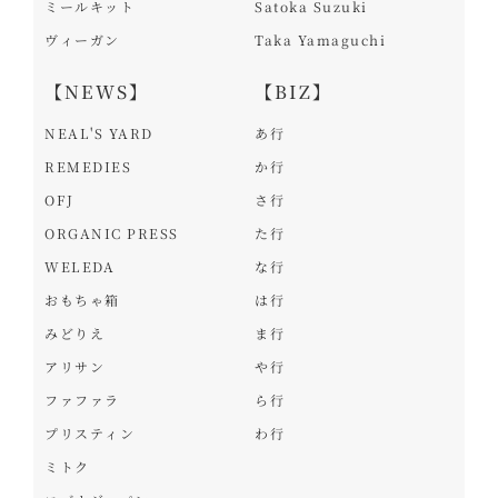
ミールキット
Satoka Suzuki
ヴィーガン
Taka Yamaguchi
【NEWS】
【BIZ】
NEAL'S YARD
あ行
REMEDIES
か行
OFJ
さ行
ORGANIC PRESS
た行
WELEDA
な行
おもちゃ箱
は行
みどりえ
ま行
アリサン
や行
ファファラ
ら行
プリスティン
わ行
ミトク