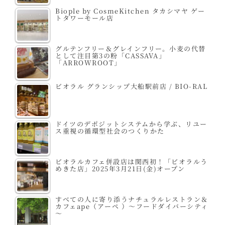
Biople by CosmeKitchen タカシマヤ ゲー
トタワーモール店
グルテンフリー＆グレインフリー。小麦の代替
として注目第3の粉「CASSAVA」
「ARROWROOT」
ビオラル グランシップ大船駅前店 / BIO-RAL
ドイツのデポジットシステムから学ぶ、リユー
ス重視の循環型社会のつくりかた
ビオラルカフェ併設店は関西初！「ビオラルう
めきた店」2025年3月21日(金)オープン
すべての人に寄り添うナチュラルレストラン＆
カフェape（アーペ ）～フードダイバーシティ
～