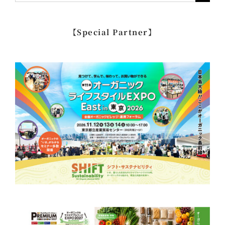
索
…
【Special Partner】