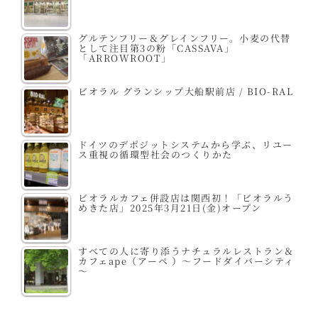
グルテンフリー＆グレインフリー。小麦の代替
として注目第3の粉「CASSAVA」
「ARROWROOT」
ビオラル グランシップ大船駅前店 / BIO-RAL
ドイツのデポジットシステムから学ぶ、リユー
ス重視の循環型社会のつくりかた
ビオラルカフェ併設店は関西初！「ビオラルう
めきた店」2025年3月21日(金)オープン
すべての人に寄り添うナチュラルレストラン＆
カフェape（アーペ ）～フードダイバーシティ
～