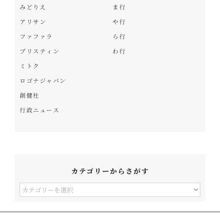
みどりえ
ま行
アリサン
や行
ファファラ
ら行
プリスティン
わ行
ミトク
ロゴナジャパン
創健社
行政ニュース
カテゴリーからさがす
カ
テ
ゴ