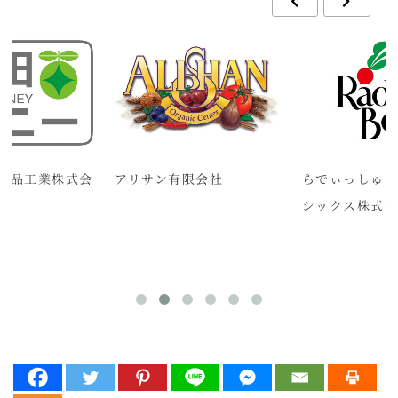
食品工業株式会
アリサン有限会社
らでぃっしゅぼー
シックス株式