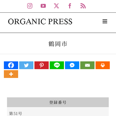
Skip
Instagram
YouTube
X
Facebook
Rss
to
content
鶴岡市
登録番号
第51号