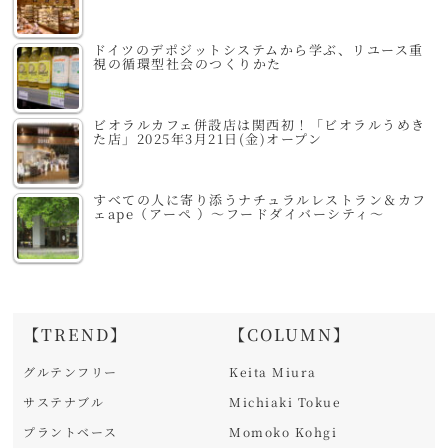
ドイツのデポジットシステムから学ぶ、リユース重
視の循環型社会のつくりかた
ビオラルカフェ併設店は関西初！「ビオラルうめき
た店」2025年3月21日(金)オープン
すべての人に寄り添うナチュラルレストラン＆カフ
ェape（アーペ ）～フードダイバーシティ～
【TREND】
【COLUMN】
グルテンフリー
Keita Miura
サステナブル
Michiaki Tokue
プラントベース
Momoko Kohgi