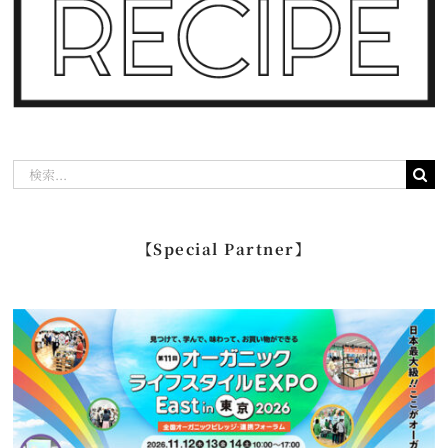
検
索
…
【Special Partner】