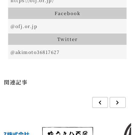
https://ofj.or.jp/
Facebook
@ofj.or.jp
Twitter
@akimoto36817627
関連記事