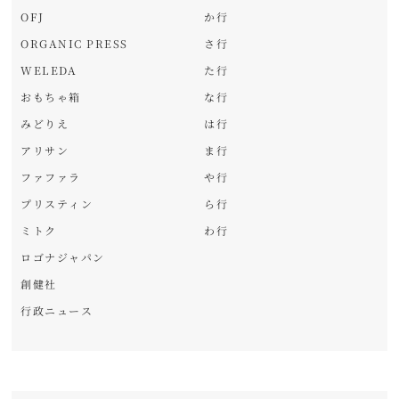
OFJ
か行
ORGANIC PRESS
さ行
WELEDA
た行
おもちゃ箱
な行
みどりえ
は行
アリサン
ま行
ファファラ
や行
プリスティン
ら行
ミトク
わ行
ロゴナジャパン
創健社
行政ニュース