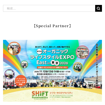
検
索
…
【Special Partner】