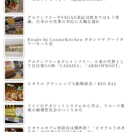
グルテンフリーやVEGAN表記は欧米ではもう常
識。日本の小売業の対応に大幅な遅れ
Biople by CosmeKitchen タカシマヤ ゲートタ
ワーモール店
グルテンフリー＆グレインフリー。小麦の代替とし
て注目第3の粉「CASSAVA」「ARROWROOT」
ビオラル グランシップ大船駅前店 / BIO-RAL
ドイツのデポジットシステムから学ぶ、リユース重
視の循環型社会のつくりかた
ビオラルカフェ併設店は関西初！「ビオラルうめき
た店」2025年3月21日(金)オープン