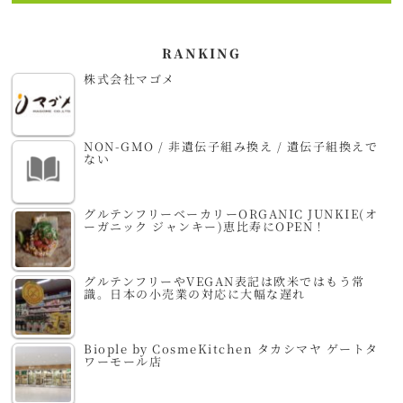
RANKING
株式会社マゴメ
NON-GMO / 非遺伝子組み換え / 遺伝子組換えで
ない
グルテンフリーベーカリーORGANIC JUNKIE(オ
ーガニック ジャンキー)恵比寿にOPEN！
グルテンフリーやVEGAN表記は欧米ではもう常
識。日本の小売業の対応に大幅な遅れ
Biople by CosmeKitchen タカシマヤ ゲートタ
ワーモール店