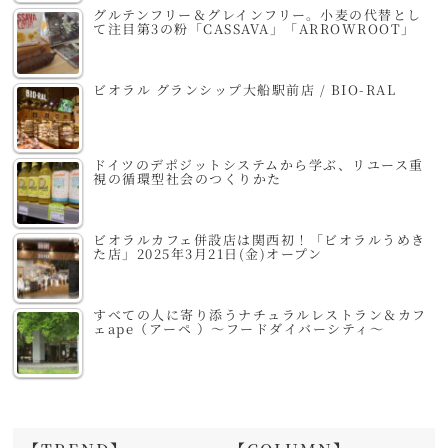
グルテンフリー＆グレインフリー。小麦の代替とし
て注目第3の粉「CASSAVA」「ARROWROOT」
ビオラル グランシップ大船駅前店 / BIO-RAL
ドイツのデポジットシステムから学ぶ、リユース重
視の循環型社会のつくりかた
ビオラルカフェ併設店は関西初！「ビオラルうめき
た店」2025年3月21日(金)オープン
すべての人に寄り添うナチュラルレストラン＆カフ
ェape（アーペ ）～フードダイバーシティ～