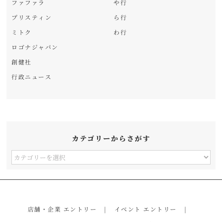
ファファラ
や行
プリスティン
ら行
ミトク
わ行
ロゴナジャパン
創健社
行政ニュース
カテゴリーからさがす
カ
テ
ゴ
リ
店舗・企業 エントリー
イベント エントリー
ー