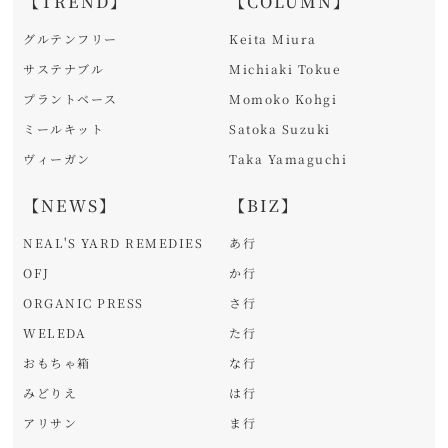
【TREND】
【COLUMN】
グルテンフリー
Keita Miura
サステナブル
Michiaki Tokue
プラントベース
Momoko Kohgi
ミールキット
Satoka Suzuki
ヴィーガン
Taka Yamaguchi
【NEWS】
【BIZ】
NEAL'S YARD REMEDIES
あ行
OFJ
か行
ORGANIC PRESS
さ行
WELEDA
た行
おもちゃ箱
な行
みどりえ
は行
アリサン
ま行