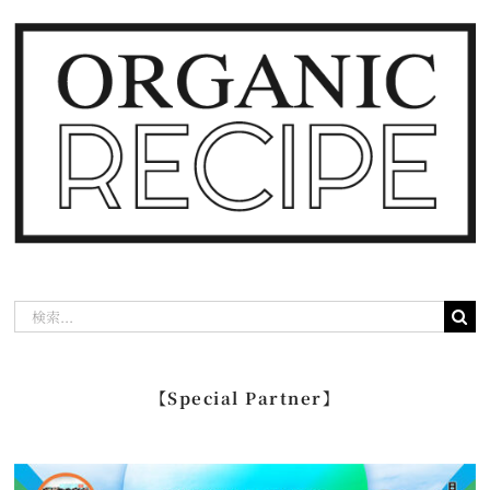
検
索
…
【Special Partner】