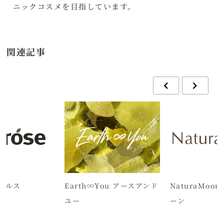
ニックコスメを目指しています。
関連記事
ヘルス
Earth∞You アースアンド
NaturaMoo
ユー
ーン