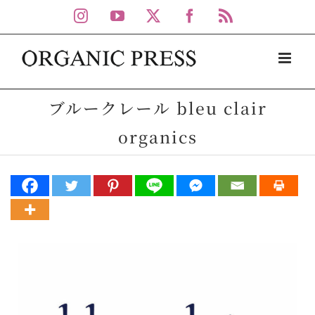
Skip
Instagram
YouTube
X
Facebook
Rss
to
content
ブルークレール bleu clair
organics