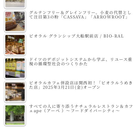
グルテンフリー＆グレインフリー。小麦の代替とし
て注目第3の粉「CASSAVA」「ARROWROOT」
ビオラル グランシップ大船駅前店 / BIO-RAL
ドイツのデポジットシステムから学ぶ、リユース重
視の循環型社会のつくりかた
ビオラルカフェ併設店は関西初！「ビオラルうめき
た店」2025年3月21日(金)オープン
すべての人に寄り添うナチュラルレストラン＆カフ
ェape（アーペ ）～フードダイバーシティ～