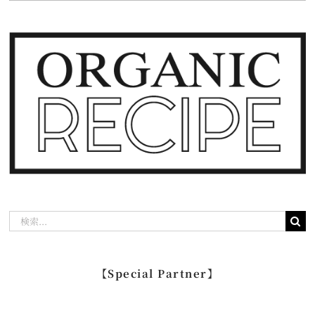
検
索
…
【Special Partner】