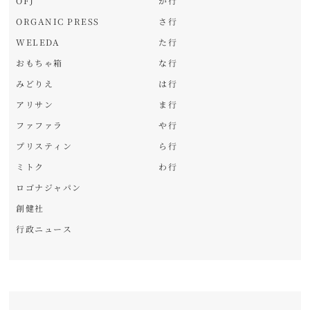
OFJ
か行
ORGANIC PRESS
さ行
WELEDA
た行
おもちゃ箱
な行
みどりえ
は行
アリサン
ま行
ファファラ
や行
プリスティン
ら行
ミトク
わ行
ロゴナジャパン
創健社
行政ニュース