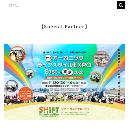
検
索
…
【Special Partner】