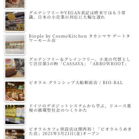
グルテンフリーやVEGAN表記は欧米ではもう常
識。日本の小売業の対応に大幅な遅れ
Biople by CosmeKitchen タカシマヤ ゲートタ
ワーモール店
グルテンフリー＆グレインフリー。小麦の代替とし
て注目第3の粉「CASSAVA」「ARROWROOT」
ビオラル グランシップ大船駅前店 / BIO-RAL
ドイツのデポジットシステムから学ぶ、リユース重
視の循環型社会のつくりかた
ビオラルカフェ併設店は関西初！「ビオラルうめき
た店」2025年3月21日(金)オープン