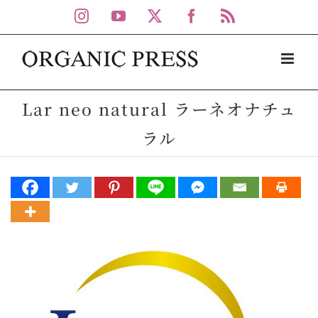
Skip
Instagram
YouTube
X
Facebook
Rss
to
content
Lar neo natural ラーネオナチュ
ラル