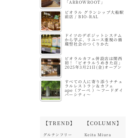
「ARROWROOT」
ビオラル グランシップ大船駅
前店 / BIO-RAL
ドイツのデポジットシステム
から学ぶ、リユース重視の循
環型社会のつくりかた
ビオラルカフェ併設店は関西
初！「ビオラルうめきた店」
2025年3月21日(金)オープン
すべての人に寄り添うナチュ
ラルレストラン＆カフェ
ape（アーペ ）～フードダイ
バーシティ～
【TREND】
【COLUMN】
グルテンフリー
Keita Miura