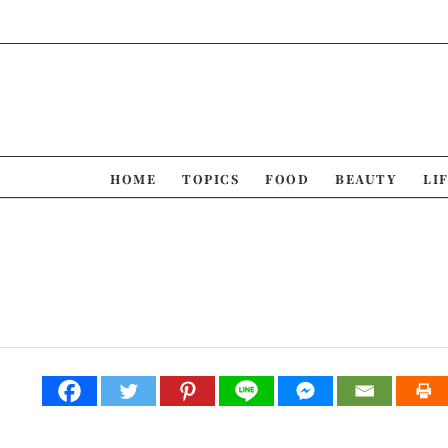
Skip
to
content
HOME
TOPICS
FOOD
BEAUTY
LI