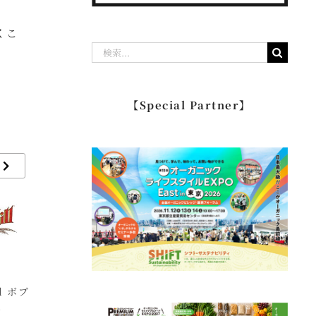
くこ
検
索
…
【Special Partner】
ll ボブ
3rdRock Sunblock
E3Live イースリーラ
M
ズ
サードロックサンブロ
イブ
ォ