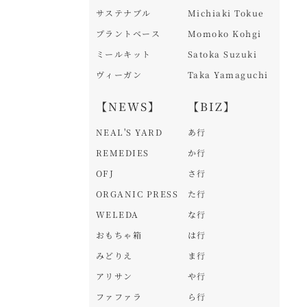
サステナブル
Michiaki Tokue
プラントベース
Momoko Kohgi
ミールキット
Satoka Suzuki
ヴィーガン
Taka Yamaguchi
【NEWS】
【BIZ】
NEAL'S YARD
あ行
REMEDIES
か行
OFJ
さ行
ORGANIC PRESS
た行
WELEDA
な行
おもちゃ箱
は行
みどりえ
ま行
アリサン
や行
ファファラ
ら行