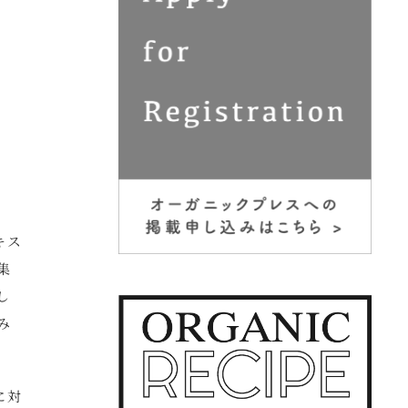
キス
集
し
み
に対