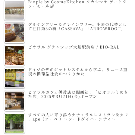
Biople by CosmeKitchen タカシマヤ ゲートタ
ワーモール店
グルテンフリー＆グレインフリー。小麦の代替とし
て注目第3の粉「CASSAVA」「ARROWROOT」
ビオラル グランシップ大船駅前店 / BIO-RAL
ドイツのデポジットシステムから学ぶ、リユース重
視の循環型社会のつくりかた
ビオラルカフェ併設店は関西初！「ビオラルうめき
た店」2025年3月21日(金)オープン
すべての人に寄り添うナチュラルレストラン＆カフ
ェape（アーペ ）～フードダイバーシティ～