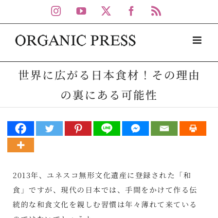
Skip
Instagram
YouTube
X
Facebook
Rss
to
content
世界に広がる日本食材！その理由
の裏にある可能性
2013年、ユネスコ無形文化遺産に登録された「和
食」ですが、現代の日本では、手間をかけて作る伝
統的な和食文化を親しむ習慣は年々薄れて来ている