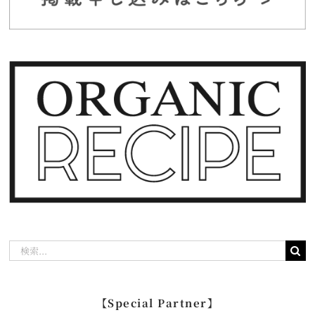
検
索
…
【Special Partner】