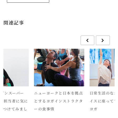
関連記事
ーガンスーパー
ニューヨークと日本を拠点
日常生活のな
レス担当者に気に
とするヨガインストラクタ
イスに座って
ぶつけてみまし
ーの食事情
ヨガ