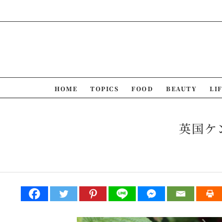
Skip
to
content
HOME
TOPICS
FOOD
BEAUTY
LI
英国ケ