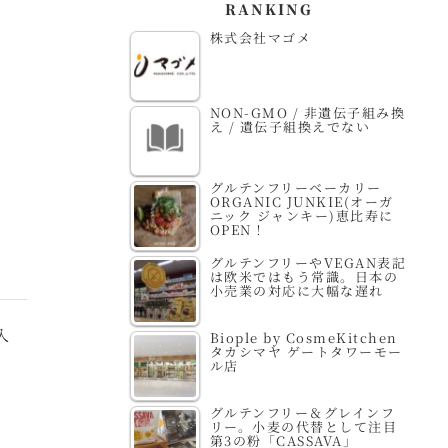
RANKING
株式会社マゴメ
NON-GMO / 非遺伝子組み換
え / 遺伝子組換えでない
グルテンフリーベーカリー
ORGANIC JUNKIE(オーガ
ニック ジャンキー)恵比寿に
OPEN！
グルテンフリーやVEGAN表記
は欧米ではもう常識。日本の
小売業の対応に大幅な遅れ
入
Biople by CosmeKitchen
タカシマヤ ゲートタワーモー
ル店
グルテンフリー＆グレインフ
リー。小麦の代替として注目
第3の粉「CASSAVA」