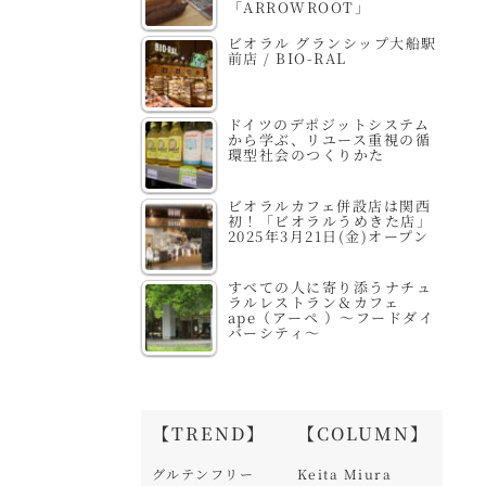
「ARROWROOT」
ビオラル グランシップ大船駅
前店 / BIO-RAL
ドイツのデポジットシステム
から学ぶ、リユース重視の循
環型社会のつくりかた
ビオラルカフェ併設店は関西
初！「ビオラルうめきた店」
2025年3月21日(金)オープン
すべての人に寄り添うナチュ
ラルレストラン＆カフェ
ape（アーペ ）～フードダイ
バーシティ～
【TREND】
【COLUMN】
グルテンフリー
Keita Miura