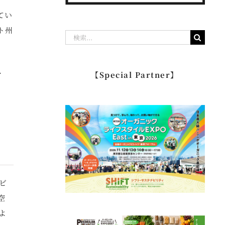
てい
ト州
検
索
…
、
【Special Partner】
ビ
空
よ