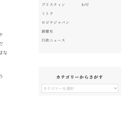
プリスティン
わ行
ミトク
ロゴナジャパン
創健社
ク
行政ニュース
だ
ばな
う
カテゴリーからさがす
カ
テ
ゴ
リ
ー
か