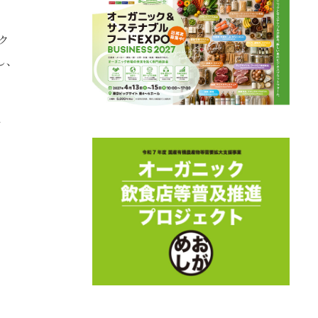
ク
し、
、