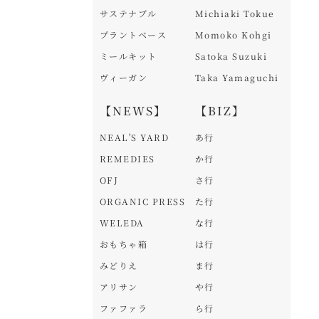
サステナブル
Michiaki Tokue
プラントベース
Momoko Kohgi
ミールキット
Satoka Suzuki
ヴィーガン
Taka Yamaguchi
【NEWS】
【BIZ】
NEAL'S YARD
あ行
REMEDIES
か行
OFJ
さ行
ORGANIC PRESS
た行
WELEDA
な行
おもちゃ箱
は行
みどりえ
ま行
アリサン
や行
ファファラ
ら行