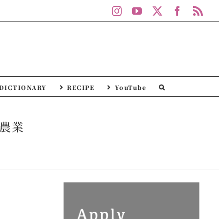
Instagram
YouTube
X
Facebo
Rs
DICTIONARY
RECIPE
YouTube
機農業