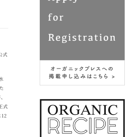
公式
水
た
が、
正式
12