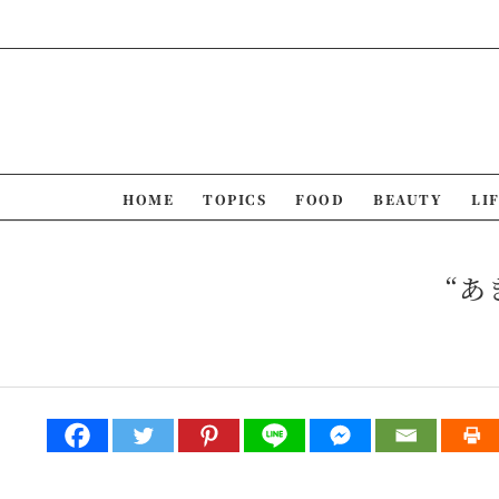
Skip
to
content
HOME
TOPICS
FOOD
BEAUTY
LI
“あ