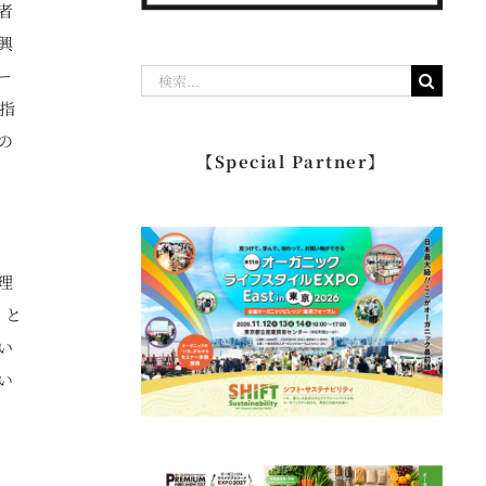
者
興
ー
検
指
索
の
…
【Special Partner】
理
」と
い
い