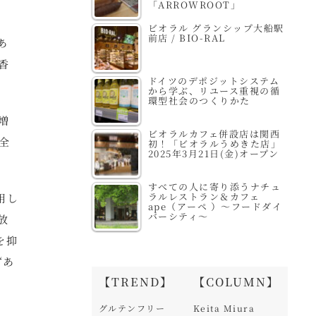
「ARROWROOT」
ビオラル グランシップ大船駅
前店 / BIO-RAL
あ
香
ドイツのデポジットシステム
から学ぶ、リユース重視の循
環型社会のつくりかた
増
ビオラルカフェ併設店は関西
全
初！「ビオラルうめきた店」
2025年3月21日(金)オープン
すべての人に寄り添うナチュ
ラルレストラン＆カフェ
用し
ape（アーペ ）～フードダイ
バーシティ～
放
を抑
“あ
【TREND】
【COLUMN】
グルテンフリー
Keita Miura