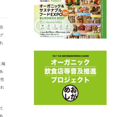
防
プ
れ
工場
あ
能性
され
て
あ