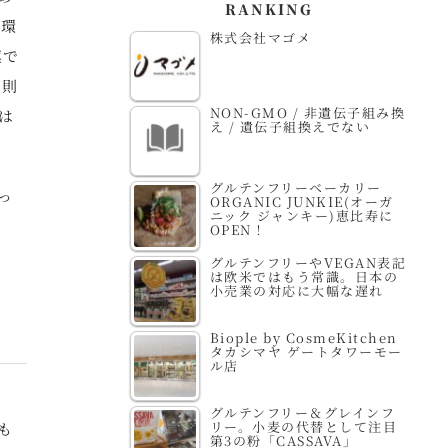
RANKING
間環
株式会社マゴメ
連で
原則
NON-GMO / 非遺伝子組み換
は
え / 遺伝子組換えでない
グルテンフリーベーカリー
っ
ORGANIC JUNKIE(オーガ
ニック ジャンキー)恵比寿に
OPEN！
グルテンフリーやVEGAN表記
は欧米ではもう常識。日本の
小売業の対応に大幅な遅れ
Biople by CosmeKitchen
タカシマヤ ゲートタワーモー
ル店
グルテンフリー＆グレインフ
リー。小麦の代替として注目
も
第3の粉「CASSAVA」