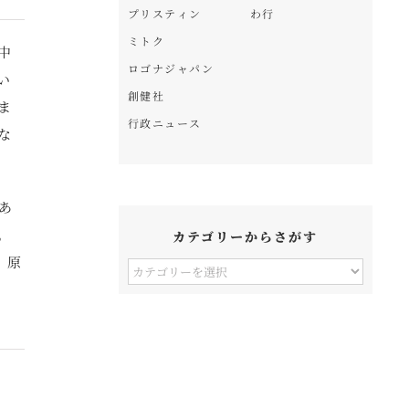
プリスティン
わ行
ミトク
中
ロゴナジャパン
い
創健社
ま
行政ニュース
な
あ
。
カテゴリーからさがす
、原
カ
テ
ゴ
リ
ー
か