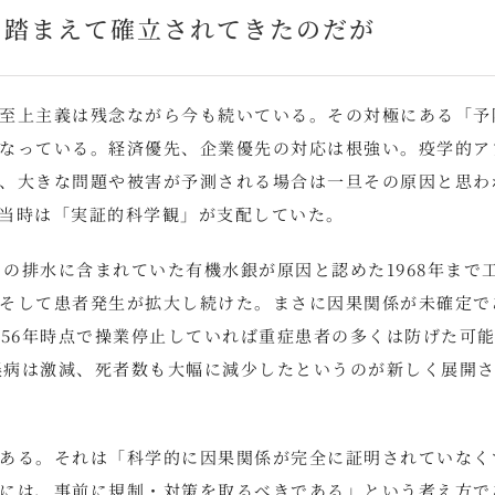
を踏まえて確立されてきたのだが
至上主義は残念ながら今も続いている。その対極にある「予
なっている。経済優先、企業優先の対応は根強い。疫学的ア
、大きな問題や被害が予測される場合は一旦その原因と思わ
当時は「実証的科学観」が支配していた。
ソの排水に含まれていた有機水銀が原因と認めた1968年まで
そして患者発生が拡大し続けた。まさに因果関係が未確定で
956年時点で操業停止していれば重症患者の多くは防げた可
水俣病は激減、死者数も大幅に減少したというのが新しく展開
ある。それは「科学的に因果関係が完全に証明されていなく
には、事前に規制・対策を取るべきである」という考え方で