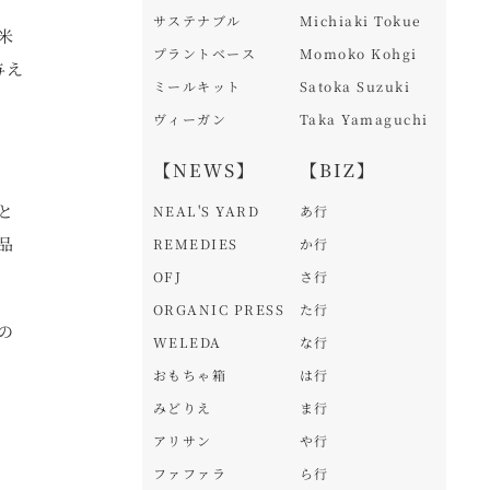
サステナブル
Michiaki Tokue
米
プラントベース
Momoko Kohgi
与え
ミールキット
Satoka Suzuki
ヴィーガン
Taka Yamaguchi
。
【NEWS】
【BIZ】
と
NEAL'S YARD
あ行
品
REMEDIES
か行
OFJ
さ行
ORGANIC PRESS
た行
の
WELEDA
な行
おもちゃ箱
は行
みどりえ
ま行
アリサン
や行
ファファラ
ら行