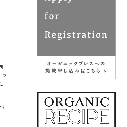
剤
とを
こ
いる