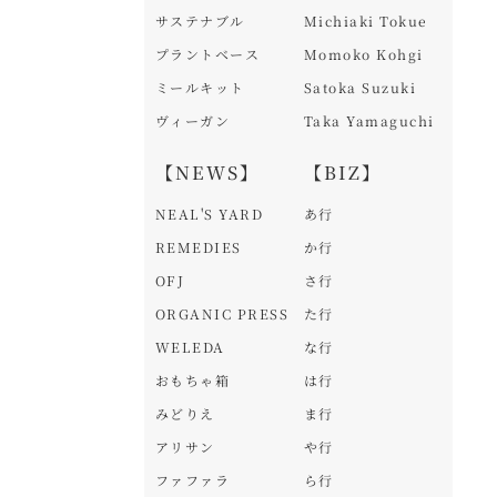
サステナブル
Michiaki Tokue
プラントベース
Momoko Kohgi
ミールキット
Satoka Suzuki
ヴィーガン
Taka Yamaguchi
【NEWS】
【BIZ】
NEAL'S YARD
あ行
REMEDIES
か行
OFJ
さ行
ORGANIC PRESS
た行
WELEDA
な行
おもちゃ箱
は行
みどりえ
ま行
アリサン
や行
ファファラ
ら行