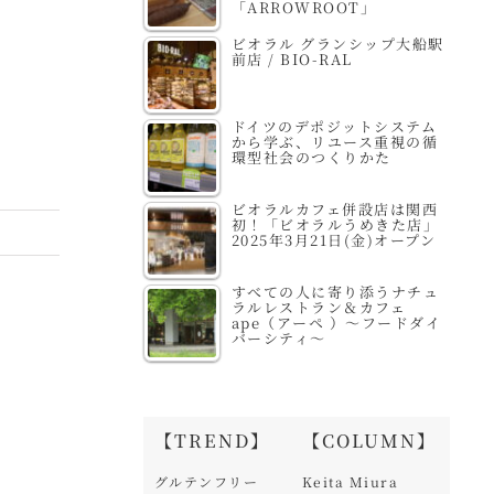
「ARROWROOT」
ビオラル グランシップ大船駅
前店 / BIO-RAL
ドイツのデポジットシステム
から学ぶ、リユース重視の循
環型社会のつくりかた
ビオラルカフェ併設店は関西
初！「ビオラルうめきた店」
2025年3月21日(金)オープン
すべての人に寄り添うナチュ
ラルレストラン＆カフェ
ape（アーペ ）～フードダイ
バーシティ～
【TREND】
【COLUMN】
グルテンフリー
Keita Miura