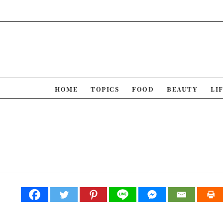
Skip
to
content
HOME
TOPICS
FOOD
BEAUTY
LI