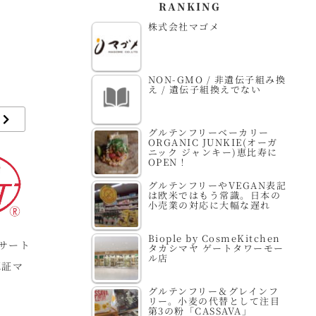
RANKING
株式会社マゴメ
NON-GMO / 非遺伝子組み換
え / 遺伝子組換えでない
グルテンフリーベーカリー
ORGANIC JUNKIE(オーガ
ニック ジャンキー)恵比寿に
OPEN！
グルテンフリーやVEGAN表記
は欧米ではもう常識。日本の
小売業の対応に大幅な遅れ
Biople by CosmeKitchen
コサート
CSA (Community
有機畜産物 【有機
端
タカシマヤ ゲートタワーモー
ル店
認証マ
Supported
JAS】
Agriculture) シー
グルテンフリー＆グレインフ
リー。小麦の代替として注目
エスエー
第3の粉「CASSAVA」