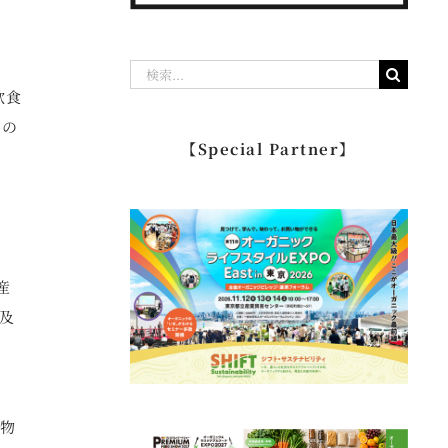
検
飲食
索
)の
…
【Special Partner】
産
及
産物