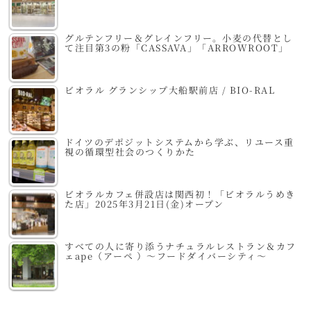
グルテンフリー＆グレインフリー。小麦の代替とし
て注目第3の粉「CASSAVA」「ARROWROOT」
ビオラル グランシップ大船駅前店 / BIO-RAL
ドイツのデポジットシステムから学ぶ、リユース重
視の循環型社会のつくりかた
ビオラルカフェ併設店は関西初！「ビオラルうめき
た店」2025年3月21日(金)オープン
すべての人に寄り添うナチュラルレストラン＆カフ
ェape（アーペ ）～フードダイバーシティ～