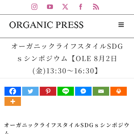
Skip
Instagram
YouTube
X
Facebook
Rss
to
content
オーガニックライフスタイルSDG
ｓシンポジウム【OLE 8月2日
(金)13:30～16:30】
オーガニックライフスタイルSDGｓシンポジウ
ム