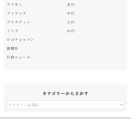
アリサン
ま行
ファファラ
や行
プリスティン
ら行
ミトク
わ行
ロゴナジャパン
創健社
行政ニュース
カテゴリーからさがす
カ
テ
ゴ
リ