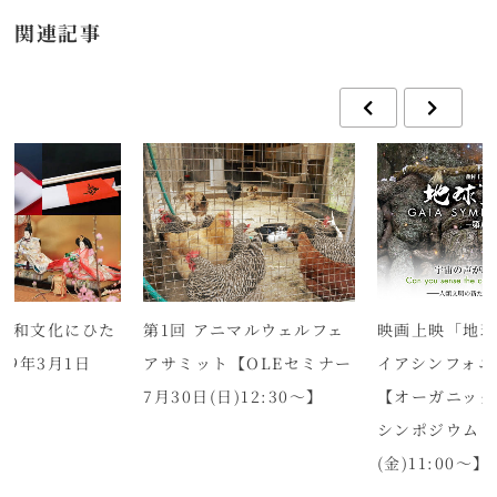
関連記事
映画上映「地球
第1回 アニマルウェルフェ
、和文化にひた
イアシンフォニ
アサミット【OLEセミナー
19年3月1日
【オーガニック
7月30日(日)12:30～】
シンポジウム 7
(金)11:00～】