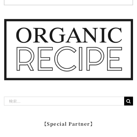
検
索
…
【Special Partner】