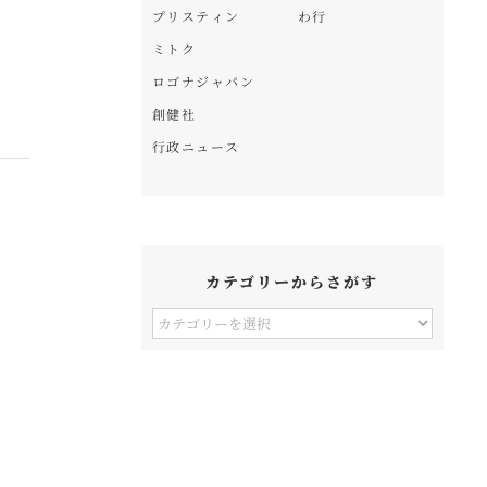
プリスティン
わ行
ミトク
ロゴナジャパン
く
創健社
行政ニュース
カテゴリーからさがす
カ
テ
ゴ
リ
ー
か