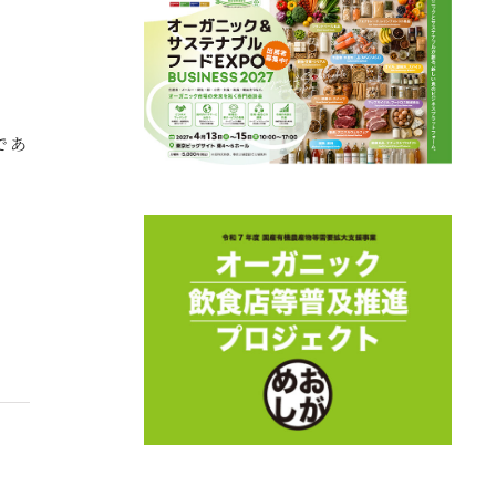
であ
。
と