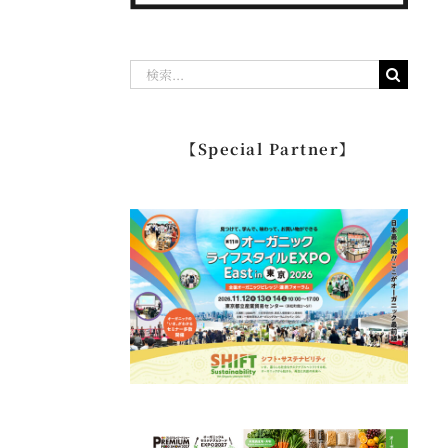
検
索
…
【Special Partner】