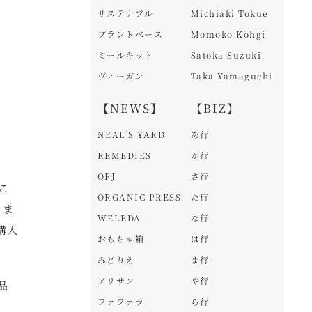
サステナブル
Michiaki Tokue
プラントベース
Momoko Kohgi
ミールキット
Satoka Suzuki
ヴィーガン
Taka Yamaguchi
【NEWS】
【BIZ】
NEAL'S YARD
あ行
REMEDIES
か行
OFJ
さ行
こ
ORGANIC PRESS
た行
りま
WELEDA
な行
購入
おもちゃ箱
は行
みどりえ
ま行
アリサン
や行
品
ファファラ
ら行