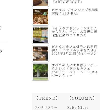
「ARROWROOT」
ビオラル グランシップ大船駅
前店 / BIO-RAL
び
ドイツのデポジットシステム
から学ぶ、リユース重視の循
環型社会のつくりかた
ビオラルカフェ併設店は関西
初！「ビオラルうめきた店」
だ
2025年3月21日(金)オープン
すべての人に寄り添うナチュ
ラルレストラン＆カフェ
ape（アーペ ）～フードダイ
バーシティ～
【TREND】
【COLUMN】
グルテンフリー
Keita Miura