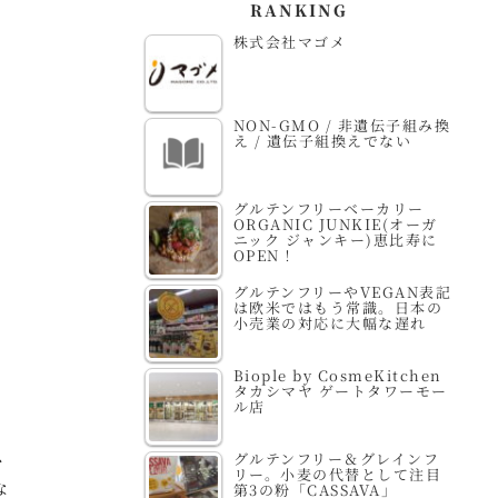
RANKING
株式会社マゴメ
NON-GMO / 非遺伝子組み換
え / 遺伝子組換えでない
グルテンフリーベーカリー
ORGANIC JUNKIE(オーガ
ニック ジャンキー)恵比寿に
OPEN！
グルテンフリーやVEGAN表記
は欧米ではもう常識。日本の
小売業の対応に大幅な遅れ
Biople by CosmeKitchen
タカシマヤ ゲートタワーモー
ル店
、
グルテンフリー＆グレインフ
リー。小麦の代替として注目
な
第3の粉「CASSAVA」