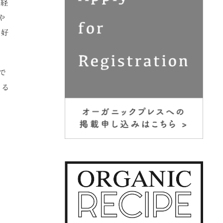
型経
や
や好
で
よる