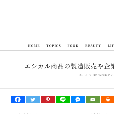
Skip
to
content
HOME
TOPICS
FOOD
BEAUTY
LI
エシカル商品の製造販売や企業
ホーム
SDGs特集
アン