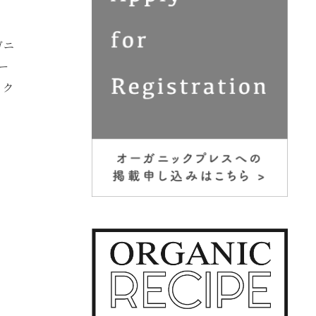
ガニ
ー
ック