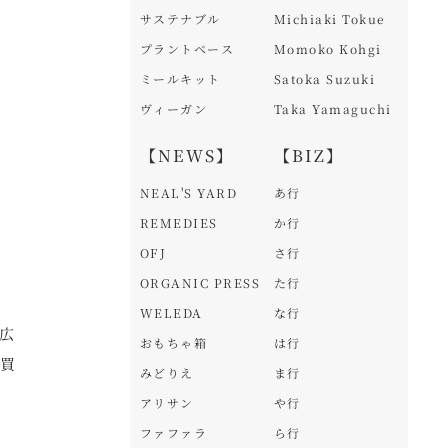
サステナブル
Michiaki Tokue
プラントベース
Momoko Kohgi
ミールキット
Satoka Suzuki
ヴィーガン
Taka Yamaguchi
【NEWS】
【BIZ】
NEAL'S YARD
あ行
REMEDIES
か行
OFJ
さ行
ORGANIC PRESS
た行
WELEDA
な行
広
おもちゃ箱
は行
や買
みどりえ
ま行
アリサン
や行
ファファラ
ら行