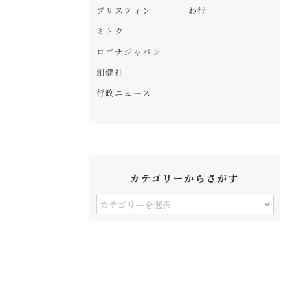
プリスティン
わ行
ミトク
ロゴナジャパン
創健社
行政ニュース
カテゴリーからさがす
カ
テ
ゴ
リ
ー
か