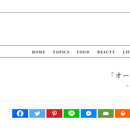
Skip
to
content
HOME
TOPICS
FOOD
BEAUTY
LI
「オー
ホ