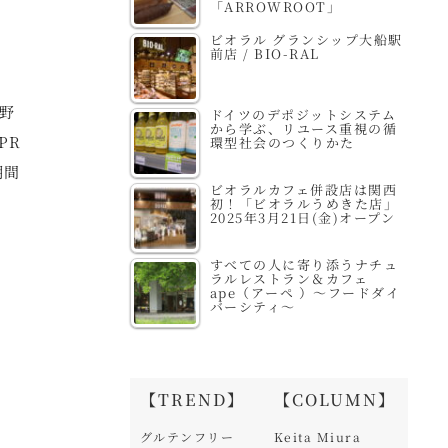
「ARROWROOT」
ビオラル グランシップ大船駅
前店 / BIO-RAL
野
ドイツのデポジットシステム
から学ぶ、リユース重視の循
PR
環型社会のつくりかた
期間
ビオラルカフェ併設店は関西
初！「ビオラルうめきた店」
2025年3月21日(金)オープン
すべての人に寄り添うナチュ
ラルレストラン＆カフェ
ape（アーペ ）～フードダイ
バーシティ～
【TREND】
【COLUMN】
グルテンフリー
Keita Miura