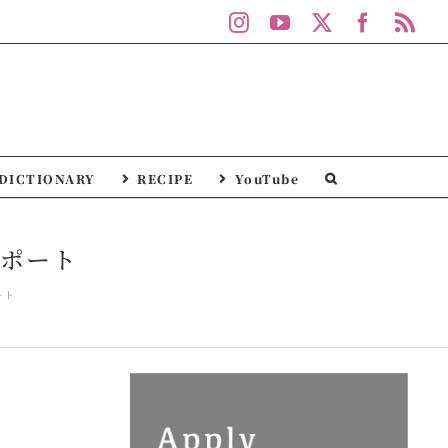
Instagram
YouTube
X
Facebo
Rs
DICTIONARY
RECIPE
YouTube
レポート
ート