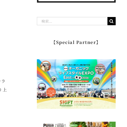
検
索
…
【Special Partner】
やラ
り上