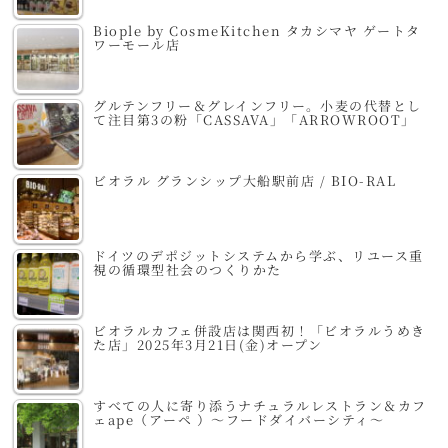
Biople by CosmeKitchen タカシマヤ ゲートタ
ワーモール店
グルテンフリー＆グレインフリー。小麦の代替とし
て注目第3の粉「CASSAVA」「ARROWROOT」
ビオラル グランシップ大船駅前店 / BIO-RAL
ドイツのデポジットシステムから学ぶ、リユース重
視の循環型社会のつくりかた
ビオラルカフェ併設店は関西初！「ビオラルうめき
た店」2025年3月21日(金)オープン
すべての人に寄り添うナチュラルレストラン＆カフ
ェape（アーペ ）～フードダイバーシティ～