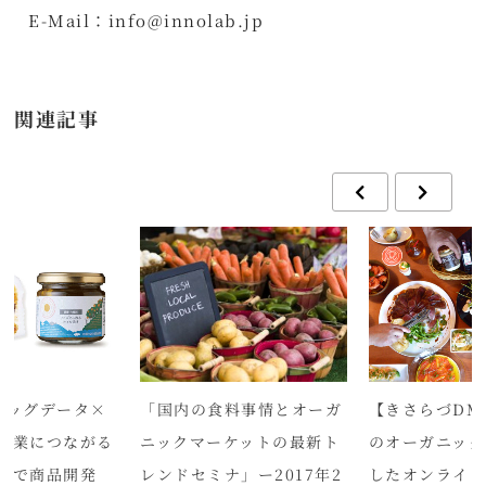
E-Mail：info@innolab.jp
関連記事
ビッグデータ×
「国内の食料事情とオーガ
【きさらづDM
漁業につながる
ニックマーケットの最新ト
のオーガニック
」で商品開発
レンドセミナ」ー2017年2
したオンライ