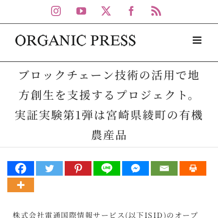
Skip
Instagram
YouTube
X
Facebook
Rss
to
content
ブロックチェーン技術の活用で地
方創生を支援するプロジェクト。
実証実験第1弾は宮崎県綾町の有機
農産品
株式会社電通国際情報サービス(以下ISID)のオープ