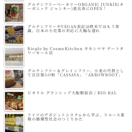
グルテンフリーベーカリーORGANIC JUNKIE(オ
ーガニック ジャンキー)恵比寿にOPEN！
グルテンフリーやVEGAN表記は欧米ではもう常
識。日本の小売業の対応に大幅な遅れ
Biople by CosmeKitchen タカシマヤ ゲートタ
ワーモール店
グルテンフリー＆グレインフリー。小麦の代替とし
て注目第3の粉「CASSAVA」「ARROWROOT」
ビオラル グランシップ大船駅前店 / BIO-RAL
ドイツのデポジットシステムから学ぶ、リユース重
視の循環型社会のつくりかた