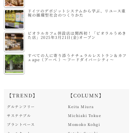
ドイツのデポジットシステムから学ぶ、リユース重
視の循環型社会のつくりかた
ビオラルカフェ併設店は関西初！「ビオラルうめき
た店」2025年3月21日(金)オープン
すべての人に寄り添うナチュラルレストラン＆カフ
ェape（アーペ ）～フードダイバーシティ～
【TREND】
【COLUMN】
グルテンフリー
Keita Miura
サステナブル
Michiaki Tokue
プラントベース
Momoko Kohgi