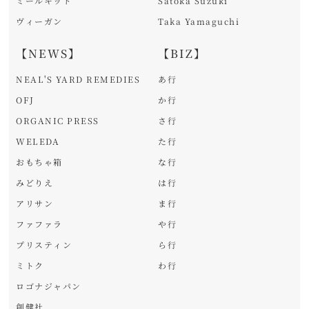
ミールキット
Satoka Suzuki
ヴィーガン
Taka Yamaguchi
【NEWS】
【BIZ】
NEAL'S YARD REMEDIES
あ行
OFJ
か行
ORGANIC PRESS
さ行
WELEDA
た行
おもちゃ箱
な行
みどりえ
は行
アリサン
ま行
ファファラ
や行
プリスティン
ら行
ミトク
わ行
ロゴナジャパン
創健社