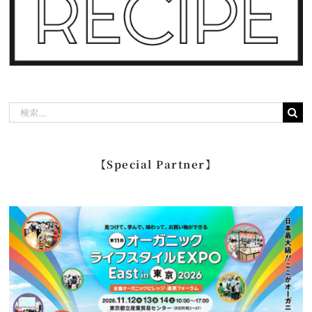
検
索
…
【Special Partner】