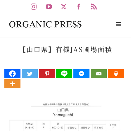
Skip
Instagram
YouTube
X
Facebook
Rss
to
content
【山口県】有機JAS圃場面積