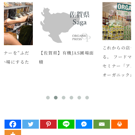
これからの店
ーナーを“ふだ
【佐賀県】有機JAS圃場面
る。 フードマ
買い場にするた
積
セミナー「アメ
オーガニック最