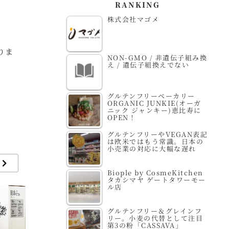
RANKING
株式会社マゴメ
りま
NON-GMO / 非遺伝子組み換
え / 遺伝子組換えでない
グルテンフリーベーカリー
ORGANIC JUNKIE(オーガ
ニック ジャンキー)恵比寿に
OPEN！
グルテンフリーやVEGAN表記
は欧米ではもう常識。日本の
小売業の対応に大幅な遅れ
Biople by CosmeKitchen
タカシマヤ ゲートタワーモー
ル店
グルテンフリー＆グレインフ
リー。小麦の代替として注目
第3の粉「CASSAVA」