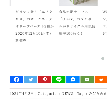
リステ
ギリシャ発！「エピク
食品宅配サービス
W洗
ニッ
ロス」のオーガニック
「Oisix」のダンボー
ング
めん
オリーブペースト2種が
ルがリサイクル用紙使
ゴナ
」が
2020年12月10日(木)
用率100%に！
ジン
新発売
2021年4月2日
|
Categories:
NEWS
|
Tags:
みどりの