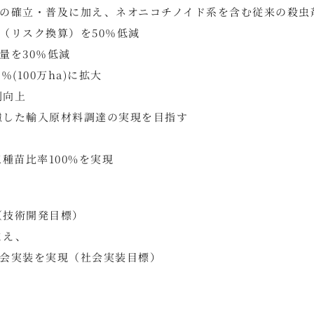
の確立・普及に加え、ネオニコチノイド系を含む従来の殺虫
（リスク換算）を50％低減
量を30％低減
100万ha)に拡大
割向上
慮した輸入原材料調達の実現を目指す
種苗比率100%を実現
（技術開発目標）
まえ、
会実装を実現（社会実装目標）