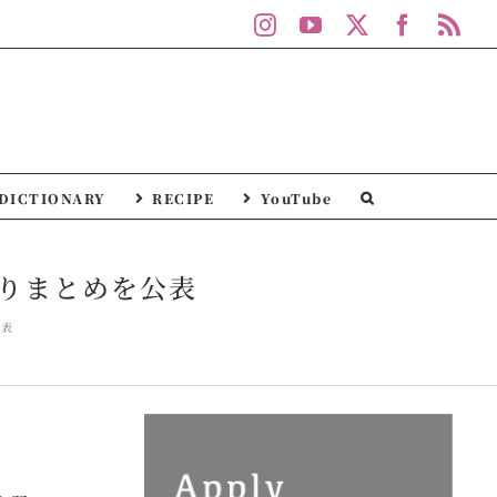
Instagram
YouTube
X
Facebo
Rs
DICTIONARY
RECIPE
YouTube
りまとめを公表
公表