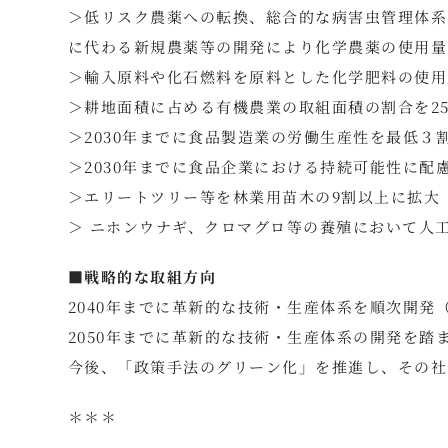
＞低リスク農薬への転換、総合的な病害虫管理体系
に代わる新規農薬等の開発により化学農薬の使用量
＞輸入原料や化石燃料を原料とした化学肥料の使用
＞耕地面積に占める有機農業の取組面積の割合を25％(
＞2030年までに食品製造業の労働生産性を最低３
＞2030年までに食品企業における持続可能性に配
＞エリートツリー等を林業用苗木の9割以上に拡大
＞ ニホンウナギ、クロマグロ等の養殖において人工
■戦略的な取組方向
2040年までに革新的な技術・生産体系を順次開発
2050年までに革新的な技術・生産体系の開発を踏
今後、「政策手法のグリーン化」を推進し、その社
＊＊＊