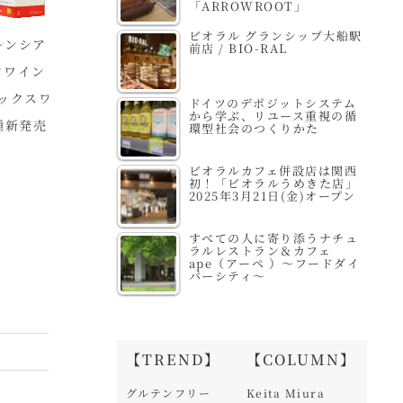
「ARROWROOT」
ビオラル グランシップ大船駅
ンシア
PRISTINE（プリステ
ギリシャ発！「エピク
食
前店 / BIO-RAL
ワイン
ィン）よりオーガニッ
ロス」のオーガニック
「
ックスワ
クコットン「ちりめん
オリーブペースト2種が
ル
ドイツのデポジットシステム
から学ぶ、リユース重視の循
新発売
インナーシリーズ」が
2020年12月10日(木)
用
環型社会のつくりかた
新発売
新発売
ビオラルカフェ併設店は関西
初！「ビオラルうめきた店」
2025年3月21日(金)オープン
すべての人に寄り添うナチュ
ラルレストラン＆カフェ
ape（アーペ ）～フードダイ
バーシティ～
【TREND】
【COLUMN】
グルテンフリー
Keita Miura