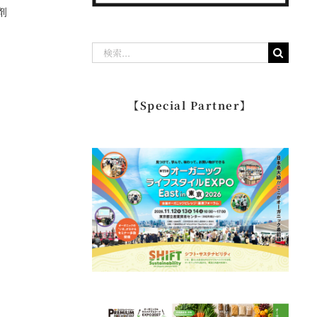
剤
検
索
…
【Special Partner】