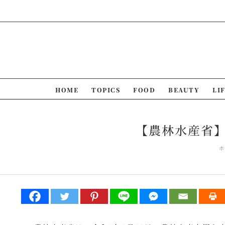
Skip
to
content
HOME
TOPICS
FOOD
BEAUTY
LI
【農林水産省
ホ