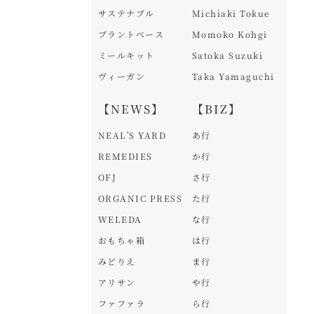
サステナブル
Michiaki Tokue
プラントベース
Momoko Kohgi
ミールキット
Satoka Suzuki
ヴィーガン
Taka Yamaguchi
【NEWS】
【BIZ】
NEAL'S YARD
あ行
REMEDIES
か行
OFJ
さ行
ORGANIC PRESS
た行
WELEDA
な行
おもちゃ箱
は行
みどりえ
ま行
アリサン
や行
ファファラ
ら行