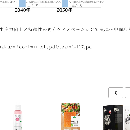
生産力向上と持続性の両立をイノベーションで実現～中間取
saku/midori/attach/pdf/team1-117.pdf