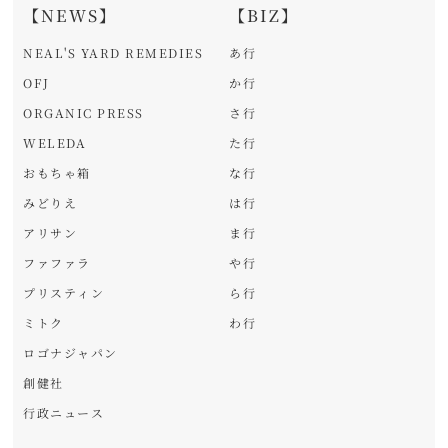
【NEWS】
【BIZ】
NEAL'S YARD REMEDIES
あ行
OFJ
か行
ORGANIC PRESS
さ行
WELEDA
た行
おもちゃ箱
な行
みどりえ
は行
アリサン
ま行
ファファラ
や行
プリスティン
ら行
ミトク
わ行
ロゴナジャパン
創健社
行政ニュース