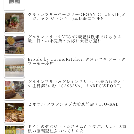
グルテンフリーベーカリーORGANIC JUNKIE(オ
ーガニック ジャンキー)恵比寿にOPEN！
グルテンフリーやVEGAN表記は欧米ではもう常
識。日本の小売業の対応に大幅な遅れ
Biople by CosmeKitchen タカシマヤ ゲートタ
ワーモール店
グルテンフリー＆グレインフリー。小麦の代替とし
て注目第3の粉「CASSAVA」「ARROWROOT」
ビオラル グランシップ大船駅前店 / BIO-RAL
ドイツのデポジットシステムから学ぶ、リユース重
視の循環型社会のつくりかた