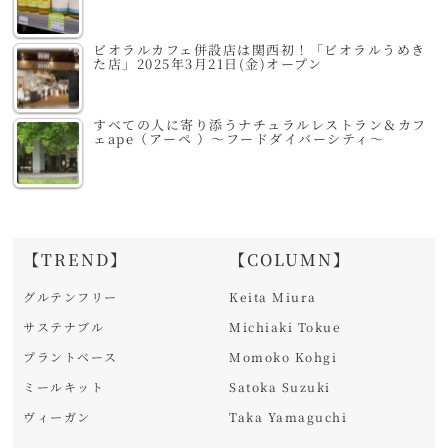
ビオラルカフェ併設店は関西初！「ビオラルうめき
た店」2025年3月21日(金)オープン
すべての人に寄り添うナチュラルレストラン＆カフ
ェape（アーペ ）～フードダイバーシティ～
【TREND】
【COLUMN】
グルテンフリー
Keita Miura
サステナブル
Michiaki Tokue
プラントベース
Momoko Kohgi
ミールキット
Satoka Suzuki
ヴィーガン
Taka Yamaguchi