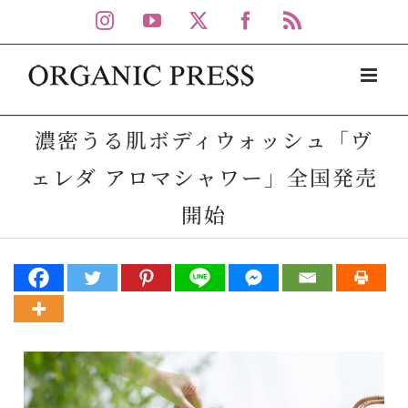
Skip
Instagram
YouTube
X
Facebook
Rss
to
content
濃密うる肌ボディウォッシュ「ヴ
ェレダ アロマシャワー」全国発売
開始