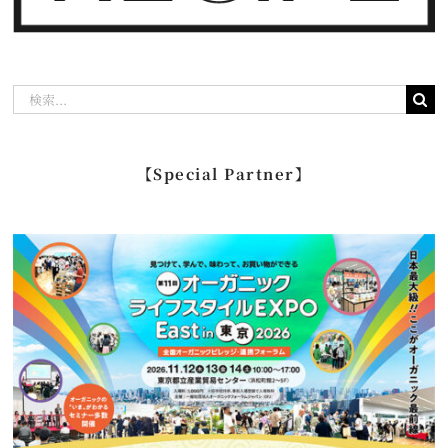
検
索
…
【Special Partner】