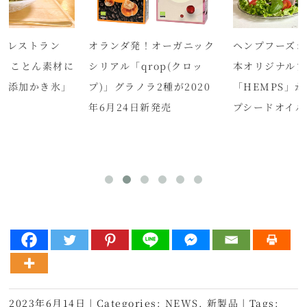
クレストラン
オランダ発！オーガニック
ヘンプフーズジ
e「とことん素材に
シリアル「qrop(クロッ
本オリジナルブ
無添加かき氷」
プ)」グラノラ2種が2020
「HEMPS」
年6月24日新発売
プシードオイル
2023年6月14日
|
Categories:
NEWS
,
新製品
|
Tags: